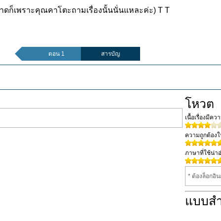
ดบาดก็เพราะคุณคาโตะถามเรื่องนั้นนั่นแหละค่ะ) T T
ตอน 1
สารบัญ
โหวต
เนื้อเรื่องมีค
ความถูกต้อง
ภาษาที่ใช้น่าอ
* ต้องล็อกอิ
แบบส