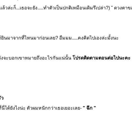
้วล่ะก็...เธอจะยัง.....ทำตัวเป็นปกติเหมือนเดิมรึเปล่า?) " ดว
้ยินมาจากที่ไหนมาก่อนเลย? อืมมม.....คงคิดไปเองล่ะมั้งนะ
งจะบอกเขาหมายถึงอะไรกันแน่นั้น
โปรดติดตามตอนต่อไปนะคะ
ัว
่นี่ได้ยังไงน่ะ ตัวผมหนักกว่าเธอเยอะเลย-
" ฉึก "