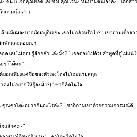
นไปเจอคุณพอดี เลยช่วยคุณไว้น่ะ ที่นี่บ้านชั้นเองค่ะ " เด็ก
้าถามเด็กสาว
ม้ผมจะบาดเจ็บอยู่ก็เถอะ เธอไม่กลัวหรือไง? " เขาถามเด็กสาวด้ว
ปสักพักและตอบเขา
อด เลยไม่ค่อยรู้สึกกลัว...ล่ะมั้ง? " เธอตอบไปด้วยคำพูดที่ดูไม่แน
เฉยๆก็ได้ค่ะ "
อกเพียงแค่ชื่อของตัวเองโดยไม่เอ่ยนามสกุล
ไม่อยากให้รู้ล่ะมั้ง?) " ซากิคิดในใจ
น คุณคาโตะอยากกินอะไรล่ะ? " ซากิถามเขาด้วยความอารมณ์ดี
จแล้วค่ะ~ "
อารมณ์ดีซะจริงแหะ) " คาโตะคิดในใจ