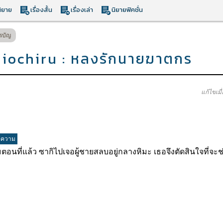
ิยาย
เรื่องสั้น
เรื่องเล่า
นิยายฟิคชั่น
รบัญ
niochiru : หลงรักนายฆาตกร
แก้ไขเมื
อความ
อนที่แล้ว ซากิไปเจอผู้ชายสลบอยู่กลางหิมะ เธอจึงตัดสินใจที่จะ