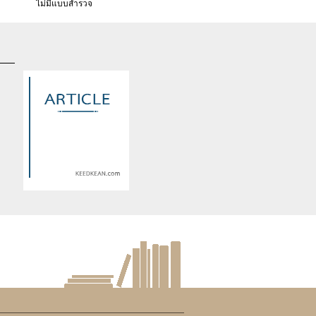
ไม่มีแบบสำรวจ
d
Warning
: Use of undefined
constant article_topic -
s
assumed 'article_topic' (this
re
will throw an Error in a future
version of PHP) in
lude/article/show.php
eedkean.com/public_html/include/article/show.php
/home/keedkean/domains/keedkean.com/public_html/include/article
on line
534
D.A.D( Day after doomsday) ณ