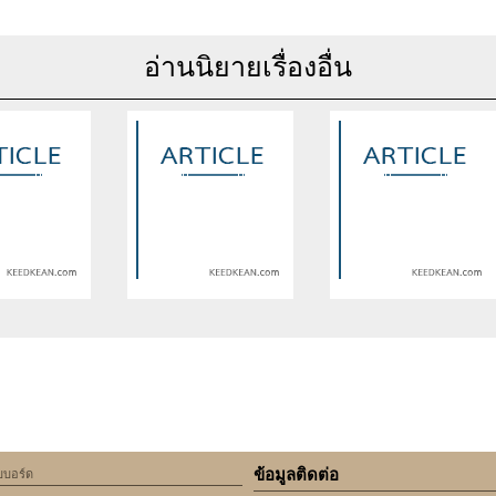
อ่านนิยายเรื่องอื่น
se of undefined
Warning
: Use of undefined
Warning
: Use of undefine
rticle_topic -
constant article_topic -
constant article_topic -
cle_topic' (this
assumed 'article_topic' (this
assumed 'article_topic' (thi
Error in a future
will throw an Error in a future
will throw an Error in a futu
 of PHP) in
version of PHP) in
version of PHP) in
lic_html/include/article/show.php
an/domains/keedkean.com/public_html/include/article/show.php
/home/keedkean/domains/keedkean.com/public_html/inc
/home/keedkean/domains/k
ine
534
on line
534
on line
534
ข้อมูลติดต่อ
็บบอร์ด
กลายเป็นเจ้าสาว (
DTTC โคลต์นักสืบมัธยม
SAENRAK แสนรัก [YAOI]