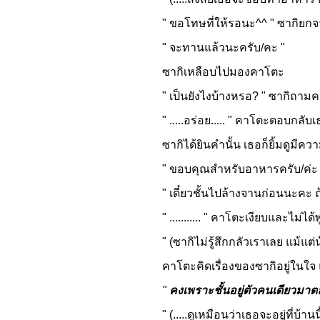
" ขอโทษที่ให้รอนะ^^ " ซากิยกจาน
" จะทานแล้วนะครับ/คะ "
ซากิเหลือบไปมองคาโตะ
" เป็นยังไงบ้างหรอ? " ซากิถามคาโต
" .....อร่อย..... " คาโตะตอบกลับเ
ซากิได้ยินคำนั้น เธอก็ยิ้มดูมีควา
" ขอบคุณสำหรับอาหารครับ/ค่ะ " ท
" เดี๋ยวชั้นไปล้างจานก่อนนะคะ ถ้าค
" ........... " คาโตะเงียบและไม่ไ
" (ซากิไม่รู้สึกกลัวเราเลย แม้แต่น้
คาโตะคิดเรื่องของซากิอยู่ในใจ แ
"
คงเพราะชั้นอยู่ตัวคนเดียวมา
" (.....ดูเหมือนว่าเธอจะอยู่ที่บ้านนี