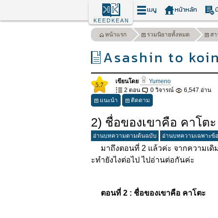
เมนู
หน้าหลัก
น
KEEDKEAN
หน้าแรก
รวมนิยายทั้งหมด
สา
Asashin to koi
เขียนโดย
Yumeno
5.7
2 ตอน
0 วิจารณ์
6,547 อ่าน
แนะนำ
ติดตาม
2) ชื่อของเขาคือ คาโตะ
อ่านบทความตามต้นฉบับ
อ่านบทความเฉพาะข้
มาถึงตอนที่ 2 แล้วค่ะ จากความเดิมต
ะทำยังไงต่อไป ไปอ่านต่อกันค่ะ
ตอนที่ 2 : ชื่อของเขาคือ คาโตะ