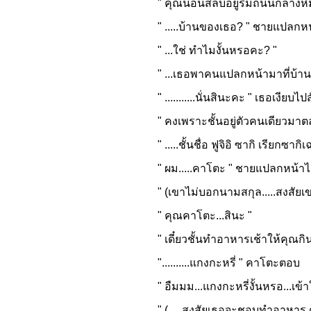
" คุณนอนสลบอยู่ริมถนนกลางหิมะ ชั้
" .....บ้านของเธอ? " ชายแปลกหน
" ...ใช่ ทำไมงั้นหรอคะ? "
" ...เธอพาคนแปลกหน้ามาที่บ้าน ถึงแ
" ...........นั่นสินะคะ " เธอเงียบไ
" คงเพราะชั้นอยู่ตัวคนเดียวมาตล
" .....ชั้นชื่อ ฟูจิอิ ซากิ เรียกซากิ
" ผม.....คาโตะ " ชายแปลกหน้าได้บ
" (เขาไม่บอกนามสกุล.....สงสัยเขาคง
" คุณคาโตะ...สินะ "
" เดี๋ยวชั้นทำอาหารเช้าให้คุณกิ
"..........แกงกะหรี่ " คาโตะตอบ
" อืมมม...แกงกะหรี่งั้นหรอ...เข้าใ
" (.....สงสัยเธอจะชอบทำอาหาร ดู