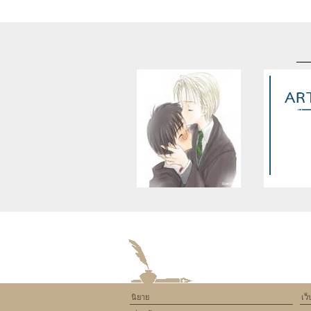
Warning
: Use of undefined
Warning
: U
constant article_topic -
constant a
assumed 'article_topic' (this
assumed 'arti
will throw an Error in a future
will throw an 
version of PHP) in
version
/home/keedkean/domains/keedkean.com/pub
/home/keedke
on line
534
on l
นิยาย
เว
นานาชาติ เรียล ไฮสคูล("พรีเรี
WTF ! เมื่อผม