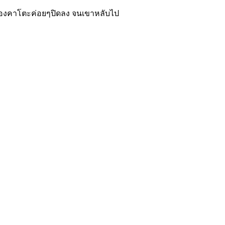
งตาของคาโตะค่อยๆปิดลง จนเขาหลับไป