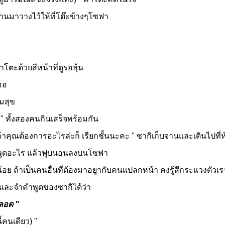
มาวางไว้ให้ที่โต๊ะข้างๆโซฟา
ะด้วยสีหน้าที่ดูรอลุ้น
ธอ
มสุข
ั้งสองคนกินเสร็จพร้อมกัน
ุณต้องการอะไรล่ะก็ เรียกชั้นนะคะ " ซากิเก็บจานและเดินไปที่ห
ด้พูดอะไร แล้วฟุบนอนลงบนโซฟา
อย ถ้าเป็นคนอื่นที่ต้องมาอยูากับคนแปลกหน้า คงรู้สึกระแวงตัวเร
ละจำคำพูดของซากิได้ว่า
ตลอด "
้คนเดียว) "