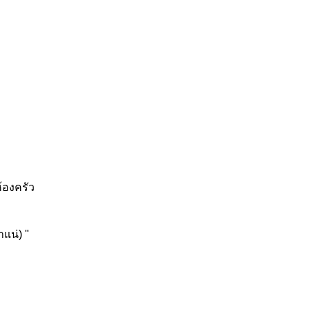
้องครัว
าแน่) "