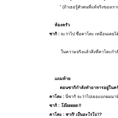
" (ถ้าเธอรู้ตัวตนที่แท้จริงของเราแล
ห้องครัว
ซากิ :
จะว่าไป ชื่อคาโตะ เหมือนเคยได
ในความจริงแล้วสิ่งที่คาโตะกำลั
แถมท้าย
ตอนซากิกำลังทำอาหารอยู่ในคร
คาโตะ :
นี่ซากิ จะว่าไปเธอแบกผมมาที
ซากิ :
โอ๊ยยยยย
!!
คาโตะ :
ซากิ! เป็นอะไรไป !?