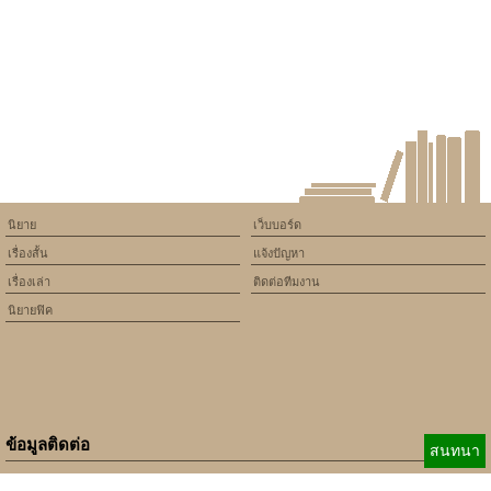
version of PHP) in
/home/keedkean/domains/keedkean.com/public_html/include/article/sh
on line
534
Toxic Love พิษรัก
นิยาย
เว็บบอร์ด
เรื่องสั้น
แจ้งปัญหา
เรื่องเล่า
ติดต่อทีมงาน
นิยายฟิค
ข้อมูลติดต่อ
สนทนา
E-mail: