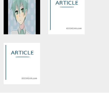
assumed 'article_topic' (this
assumed 'article_topic' (this
will throw an Error in a future
will throw an Error in a future
version of PHP) in
version of PHP) in
/home/keedkean/domains/keedkean.com/public_html/include/article/sh
/home/keedkean/domains/keedkean.com/pub
on line
534
on line
534
Do not love อย่ารัก ถ้าไม่อยาก
LOVE MELEE รักระหว่างเรา
เสียใจ
Warning
: Use of undefined
Warning
: Use of undefined
constant article_topic -
constant article_topic -
assumed 'article_topic' (this
assumed 'article_topic' (this
will throw an Error in a future
will throw an Error in a future
version of PHP) in
version of PHP) in
/home/keedkean/domains/keedkean.com/public_html/include/article/sh
/home/keedkean/domains/keedkean.com/pub
on line
534
on line
534
รักนะพ่อหนุ่มยันเดเระ
[vampire]fangระวังตกหลุมรักยัย
แวมไพร์
Warning
: Use of undefined
constant article_topic -
assumed 'article_topic' (this
will throw an Error in a future