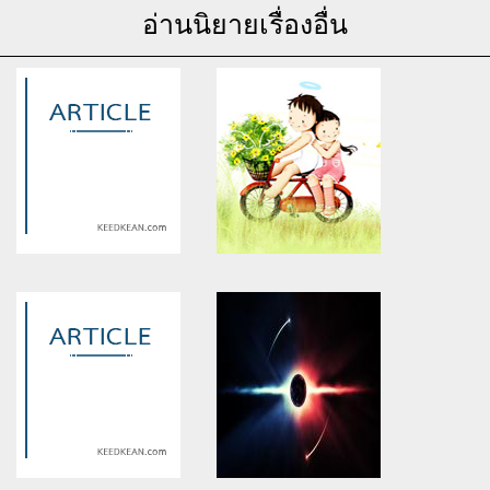
อ่านนิยายเรื่องอื่น
Warning
: Use of undefined
Warning
: Use of undefined
constant article_topic -
constant article_topic -
assumed 'article_topic' (this
assumed 'article_topic' (this
will throw an Error in a future
will throw an Error in a future
version of PHP) in
version of PHP) in
/home/keedkean/domains/keedkean.com/public_html/include/article/sh
/home/keedkean/domains/keedkean.com/pub
on line
534
on line
534
[puzzle] เหล่าก๊วนไขปริศนาลับ
เที่ยวท้องนากับจักรยานสีแดง