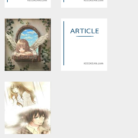
Warning
: Use of undefined
Warning
: Use of undefined
constant article_topic -
constant article_topic -
assumed 'article_topic' (this
assumed 'article_topic' (this
will throw an Error in a future
will throw an Error in a future
version of PHP) in
version of PHP) in
/home/keedkean/domains/keedkean.com/public_html/include/article/sh
/home/keedkean/domains/keedkean.com/pub
on line
534
on line
534
Biter Fighter : ฝ่าวิกฤต ปรสิต
กูรักมึงน่ะไอคุณเเฟน( yaoi )
นักกัด
Warning
: Use of undefined
Warning
: Use of undefined
constant article_topic -
constant article_topic -
assumed 'article_topic' (this
assumed 'article_topic' (this
will throw an Error in a future
will throw an Error in a future
version of PHP) in
version of PHP) in
/home/keedkean/domains/keedkean.com/public_html/include/article/sh
/home/keedkean/domains/keedkean.com/pub
on line
534
on line
534
รักร้ายๆของนายจอมโหด
You bad, I love ถึงนายร้าย ฉัน
ก็รัก