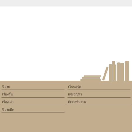
Warning
: Use of undefined
constant article_topic -
assumed 'article_topic' (this
will throw an Error in a future
version of PHP) in
/home/keedkean/domains/keedkean.com/public_html/include/article/sh
on line
534
Destined with Love เหตุบังเอิญ
ที่เจอเธอ
นิยาย
เว็บบอร์ด
เรื่องสั้น
แจ้งปัญหา
เรื่องเล่า
ติดต่อทีมงาน
นิยายฟิค