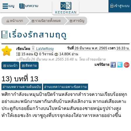
เมนู
บทความ
เข้าสู่ระบบ
KEEDKEAN
หน้าแรก
รวมนิยายทั้งหมด
สารบัญ
เรื่องรักสามฤดู
วันที่
26 มีนาคม พ.ศ. 2565
เวลา
16.33 น.
เขียนโดย
LaVieRosy
-
15 ตอน
0 วิจารณ์
14.80K อ่าน
แก้ไขเมื่อ 26 มีนาคม พ.ศ. 2565 16.48 น. โดย เจ้าของนิยาย
แชร์นิยาย
แนะนำ
ติดตาม
13) บทที่ 13
อ่านบทความตามต้นฉบับ
อ่านบทความเฉพาะข้อความ
พศิกากำลังจะหมุนป้ายปิดร้านหลังจากสำรวจความเรียบร้อยทุก
อย่างและพนักงานพากันกลับบ้านหลังเลิกงาน หากแต่เสียงเคาะ
ประตูกับรอยยิ้มกว้างบนใบหน้าคมสันของชายหนุ่มรูปร่างสูง
ทำให้เธอชะงัก เขาชูถุงที่บรรจุกล่องใส่อาหารหลายอย่างขึ้น