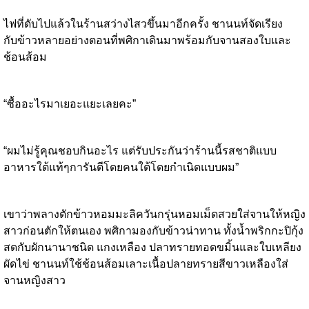
ไฟที่ดับไปแล้วในร้านสว่างไสวขึ้นมาอีกครั้ง ชานนท์จัดเรียง
กับข้าวหลายอย่างตอนที่พศิกาเดินมาพร้อมกับจานสองใบและ
ช้อนส้อม
“ซื้ออะไรมาเยอะแยะเลยคะ”
“ผมไม่รู้คุณชอบกินอะไร แต่รับประกันว่าร้านนี้รสชาติแบบ
อาหารใต้แท้ๆการันตีโดยคนใต้โดยกำเนิดแบบผม”
เขาว่าพลางตักข้าวหอมมะลิควันกรุ่นหอมเม็ดสวยใส่จานให้หญิง
สาวก่อนตักให้ตนเอง พศิกามองกับข้าวน่าทาน ทั้งน้ำพริกกะปิกุ้ง
สดกับผักนานาชนิด แกงเหลือง ปลาทรายทอดขมิ้นและใบเหลียง
ผัดไข่ ชานนท์ใช้ช้อนส้อมเลาะเนื้อปลายทรายสีขาวเหลืองใส่
จานหญิงสาว