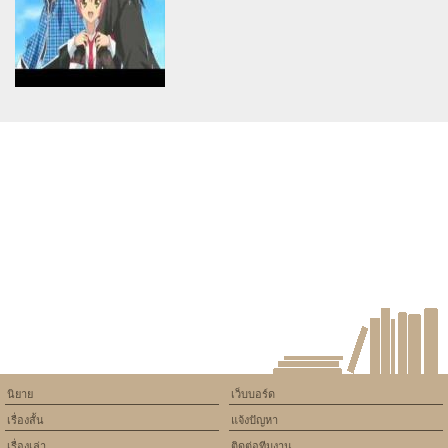
/home/keedkean/domains/keedkean.com/public_html/include/article/sh
/home/keedkean/domains/keedkean.com/pub
on line
534
on line
534
เพราะฉันรักเธอ
---LoveSad รักเลวๆ ของคน
อย่างนาย---
Warning
: Use of undefined
constant article_topic -
assumed 'article_topic' (this
will throw an Error in a future
version of PHP) in
/home/keedkean/domains/keedkean.com/public_html/include/article/sh
on line
534
Love me รักต้องเลือก !!!
นิยาย
เว็บบอร์ด
เรื่องสั้น
แจ้งปัญหา
เรื่องเล่า
ติดต่อทีมงาน