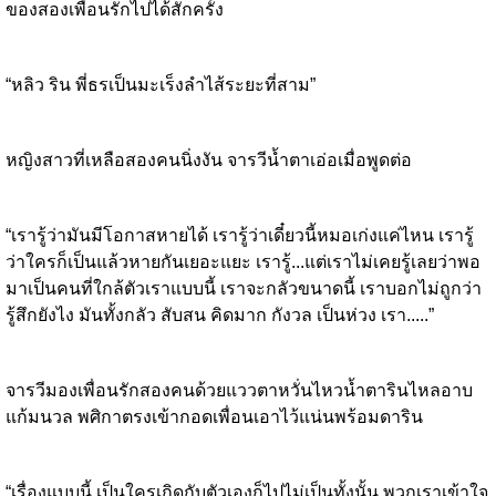
ของสองเพื่อนรักไปได้สักครั้ง
“หลิว ริน พี่ธรเป็นมะเร็งลำไส้ระยะที่สาม”
หญิงสาวที่เหลือสองคนนิ่งงัน จารวีน้ำตาเอ่อเมื่อพูดต่อ
“เรารู้ว่ามันมีโอกาสหายได้ เรารู้ว่าเดี๋ยวนี้หมอเก่งแค่ไหน เรารู้
ว่าใครก็เป็นแล้วหายกันเยอะแยะ เรารู้...แต่เราไม่เคยรู้เลยว่าพอ
มาเป็นคนที่ใกล้ตัวเราแบบนี้ เราจะกลัวขนาดนี้ เราบอกไม่ถูกว่า
รู้สึกยังไง มันทั้งกลัว สับสน คิดมาก กังวล เป็นห่วง เรา.....”
จารวีมองเพื่อนรักสองคนด้วยแววตาหวั่นไหวน้ำตารินไหลอาบ
แก้มนวล พศิกาตรงเข้ากอดเพื่อนเอาไว้แน่นพร้อมดาริน
“เรื่องแบบนี้ เป็นใครเกิดกับตัวเองก็ไปไม่เป็นทั้งนั้น พวกเราเข้าใจ