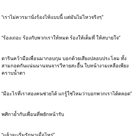
“เราไม่ควรมานั่งร้องไห้แบบนี้ แต่มันไม่ไหวจริงๆ”
“ร้องเถอะ ร้องกับพวกเราให้หมด ร้องให้เต็มที่ ให้สบายใจ”
ดารินคว้ามือเพื่อนมากอบกุม บอกด้วยเสียงปลอบประโลม ทั้ง
สามกอดกันแน่นนานจนจารวีหายสะอื้น ใบหน้างามเหลือเพียง
คราบน้ำตา
“มีอะไรที่เราสองคนช่วยได้ แกรู้ใช่ไหมว่าบอกพวกเราได้ตลอด”
พศิกาย้ำกับเพื่อนที่พยักหน้ารับ
“แล้วจะเริ่มรักษาเมื่อไหร่”