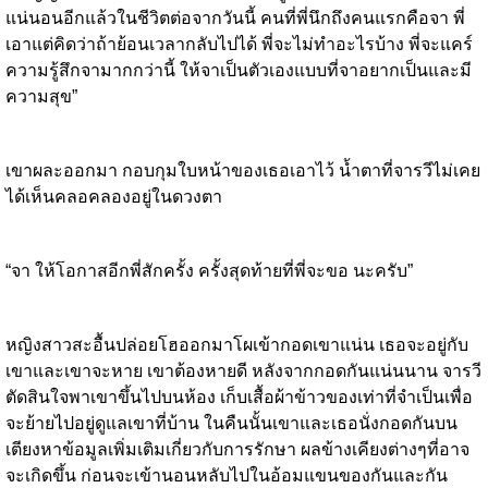
แน่นอนอีกแล้วในชีวิตต่อจากวันนี้ คนที่พี่นึกถึงคนแรกคือจา พี่
เอาแต่คิดว่าถ้าย้อนเวลากลับไปได้ พี่จะไม่ทำอะไรบ้าง พี่จะแคร์
ความรู้สึกจามากกว่านี้ ให้จาเป็นตัวเองแบบที่จาอยากเป็นและมี
ความสุข”
เขาผละออกมา กอบกุมใบหน้าของเธอเอาไว้ น้ำตาที่จารวีไม่เคย
ได้เห็นคลอคลองอยู่ในดวงตา
“จา ให้โอกาสอีกพี่สักครั้ง ครั้งสุดท้ายที่พี่จะขอ นะครับ”
หญิงสาวสะอื้นปล่อยโฮออกมาโผเข้ากอดเขาแน่น เธอจะอยู่กับ
เขาและเขาจะหาย เขาต้องหายดี หลังจากกอดกันแน่นนาน จารวี
ตัดสินใจพาเขาขึ้นไปบนห้อง เก็บเสื้อผ้าข้าวของเท่าที่จำเป็นเพื่อ
จะย้ายไปอยู่ดูแลเขาที่บ้าน ในคืนนั้นเขาและเธอนั่งกอดกันบน
เตียงหาข้อมูลเพิ่มเติมเกี่ยวกับการรักษา ผลข้างเคียงต่างๆที่อาจ
จะเกิดขึ้น ก่อนจะเข้านอนหลับไปในอ้อมแขนของกันและกัน