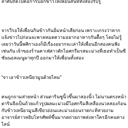
ลำดับถัดไปคือการบอกข่าวให้เพื่อนสนิททั้งสองรับรู้
จารวีรอให้เพื่อนกินข้าวกันอิ่มหนำเสียก่อน เพราะเกรงว่าหาก
แจ้งข่าวไปก่อนจะพาลหมดความอยากอาหารกันดื้อๆ โดยไม่รู้
เลยว่าวันนี้พศิกาเองก็มีเรื่องอยากจะเล่าให้เพื่อนอีกสองคนฟัง
เช่นกัน เจ้าของร้านคาเฟ่สาวตักไอศกรีมรสมะม่วงที่เธอทำเป็นซี
ซันนอลเมนูมาทุกปี ออกมาให้เพื่อนทั้งสอง
“จา เอาข้าวเหนียวมูนด้วยไหม”
คนถูกถามส่ายหน้า ส่วนดารินชูนิ้วขึ้นมาสองนิ้ว ไม่นานตรงหน้า
ดารินจึงเป็นถ้วยแก้วรูปผลมะม่วงมีไอศกรีมสีเหลืองนวลสองก้อน
กับข้าวเหนียวมูนสีเขียวอ่อนและม่วงอ่อนราดกะทิสวยงาม
อาจารย์สาวหยิบโทรศัพท์ขึ้นมากดถ่ายภาพส่งหาใครอีกคนทาง
ไลน์