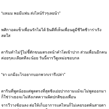
“แหมม พอมีแฟน ส่งไลน์รัวๆเลยน้า”
พศิกาอดแซ็วเพื่อนรักไม่ได้ ยินดีที่เห็นเพื่อนดูมีชีวิตชีวาร่าเริง
สดใส
ดารินทำไม่รู้ไม่ชี้ตักขนมตรงหน้าคำโตเข้าปาก ส่วนเพื่อนอีกคน
ค่อยๆละเลียดทีละน้อย วันนี้จารวีดูเหม่อชอบกล
“จา แกมีอะไรอยากบอกพวกเรารึเปล่า”
ดารินที่พูดน้อยแต่พูดตรงที่สุดชิงเอ่ยปากถามแม้จะไม่พูดออกมา
ก็ใช่ว่าเธอจะไม่สังเกตความผิดปกติของเพื่อน
จารวีวางช้อนลง ต่อให้เก็บอาการแค่ไหนก็ไม่เคยรอดพ้นสายตา