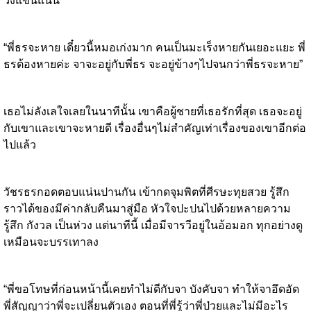
วงแขนแน่น
“พี่ธรจะหาย เดี๋ยวนี้หมอเก่งมาก คนเป็นมะเร็งหายกันเยอะแยะ พี่
ธรต้องหายค่ะ จาจะอยู่กับพี่ธร จะอยู่ข้างๆไปจนกว่าพี่ธรจะหาย”
เธอไม่ลังเลใจเลยในนาทีนั้น เขาคือผู้ชายที่เธอรักที่สุด เธอจะอยู่
กับเขาและเขาจะหายดี เรื่องอื่นๆไม่สำคัญเท่าเรื่องของเขาอีกต่อ
ไปแล้ว
วัชรธรกอดตอบแน่นปานกัน เข้ากดจุมพิตที่ศีรษะทุยสวย รู้สึก
ราวได้ของมีค่ากลับคืนมาสู่มือ หัวใจปะปนไปด้วยหลายความ
รู้สึก กังวล เป็นห่วง แต่นาทีนี้ เมื่อมีจารวีอยู่ในอ้อมอก ทุกอย่างดู
เหมือนจะบรรเทาลง
“พี่ขอโทษที่ก่อนหน้านี้เคยทำไม่ดีกับจา บังคับจา ทำให้จาอึดอัด
พี่สัญญาว่าพี่จะเปลี่ยนตัวเอง ตอนที่พี่รู้ว่าพี่ป่วยและไม่มีอะไร