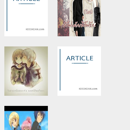
Warning
: Use of undefined
Warning
: Use of undefined
constant article_topic -
constant article_topic -
assumed 'article_topic' (this
assumed 'article_topic' (this
will throw an Error in a future
will throw an Error in a future
version of PHP) in
version of PHP) in
/home/keedkean/domains/keedkean.com/public_html/include/article/sh
/home/keedkean/domains/keedkean.com/pub
on line
534
on line
534
MS Gundam UC.0159 War of
เสิร์ฟเค้กเสิร์ฟรัก (yaoi)
Destiny
Warning
: Use of undefined
Warning
: Use of undefined
constant article_topic -
constant article_topic -
assumed 'article_topic' (this
assumed 'article_topic' (this
will throw an Error in a future
will throw an Error in a future
version of PHP) in
version of PHP) in