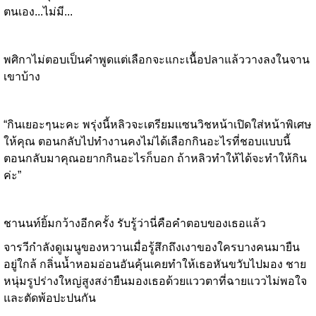
ตนเอง...ไม่มี...
พศิกาไม่ตอบเป็นคำพูดแต่เลือกจะแกะเนื้อปลาแล้ววางลงในจาน
เขาบ้าง
“กินเยอะๆนะคะ พรุ่งนี้หลิวจะเตรียมแซนวิชหน้าเปิดใส่หน้าพิเศษ
ให้คุณ ตอนกลับไปทำงานคงไม่ได้เลือกกินอะไรที่ชอบแบบนี้
ตอนกลับมาคุณอยากกินอะไรก็บอก ถ้าหลิวทำให้ได้จะทำให้กิน
ค่ะ”
ชานนท์ยิ้มกว้างอีกครั้ง รับรู้ว่านี่คือคำตอบของเธอแล้ว
จารวีกำลังดูเมนูของหวานเมื่อรู้สึกถึงเงาของใครบางคนมายืน
อยู่ใกล้ กลิ่นน้ำหอมอ่อนอันคุ้นเคยทำให้เธอหันขวับไปมอง ชาย
หนุ่มรูปร่างใหญ่สูงสง่ายืนมองเธอด้วยแววตาที่ฉายแววไม่พอใจ
และตัดพ้อปะปนกัน