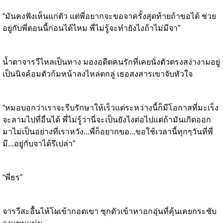
“มันคงฟังเห็นแก่ตัว แต่พี่อยากจะขอจาครั้งสุดท้ายถ้าขอได้ ช่วย
อยู่กับพี่ตอนนี้ก่อนได้ไหม พี่ไม่รู้จะทำยังไงถ้าไม่มีจา”
น้ำตาจารวีไหลเป็นทาง มองอดีตคนรักที่เคยนั่งตัวตรงสง่างามอยู่
เป็นนิจค้อมตัวก้มหน้าลงไหล่ตกลู่ เธอสงสารเขาจับหัวใจ
“หมอบอกว่าเราจะรีบรักษาให้เร็วแต่ระหว่างนี้ก็มีโอกาสที่มะเร็ง
จะลามไปที่อื่นได้ พี่ไม่รู้ว่านี่จะเป็นยังไงต่อไปแต่ถ้ามันเกิดออก
มาไม่เป็นอย่างที่เราหวัง...พี่ก็อยากขอ...ขอใช้เวลานี้ทุกๆวันที่พี่
มี...อยู่กับจาได้รึเปล่า”
“พี่ธร”
จารวีสะอื้นไห้โผเข้ากอดเขา ซุกตัวเข้าหาอกอุ่นที่คุ้นเคยกระชับ