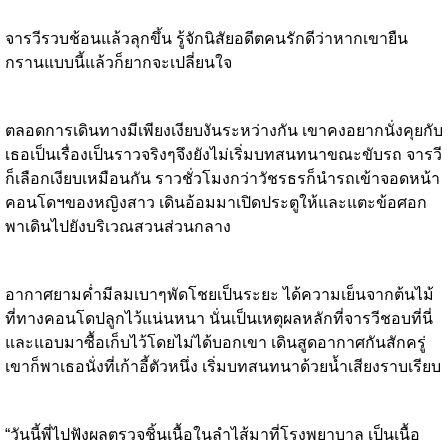
จารวีรวบช้อนแล้วลุกขึ้น รู้จักนิสัยอดีตคนรักดีว่าหากเขายืน
กรานแบบนี้แล้วก็ยากจะเปลี่ยนใจ
ตลอดการเดินทางมีเพียงเงียบงันระหว่างกัน เขาคงอยากนั่งคุยกับ
เธอเป็นเรื่องเป็นราวจริงๆจึงยังไม่เริ่มบทสนทนาขณะขับรถ จารวี
ก็เลือกเงียบเหมือนกัน ราวชั่วโมงกว่าวัชรธรก็นำรถเข้าจอดหน้า
คอนโดฯของหญิงสาว เดินอ้อมมาเปิดประตูให้และแตะข้อศอก
พาเดินไปยังบริเวณสวนส่วนกลาง
อากาศยามค่ำมีลมเบาๆพัดโชยเป็นระยะ ได้ความเย็นจากต้นไม้
ที่ทางคอนโดปลูกไว้แน่นหนา นั่นเป็นเหตุผลหลักที่จารวีชอบที่นี่
และแอบมาซื้อเก็บไว้โดยไม่ได้บอกเขา เดินสูดอากาศกันสักครู่
เขาก็พาเธอนั่งที่เก้าอี้ตัวหนึ่ง เริ่มบทสนทนาด้วยน้ำเสียงราบเรียบ
“วันนี้พี่ไปฟังผลตรวจชิ้นเนื้อในลำไส้มาที่โรงพยาบาล เป็นเนื้อ