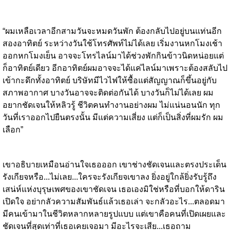
“ผมเหลือเวลาอีกสามวันจะหมดวันพัก ต้องกลับไปอยู่บนแท่นอีก
สองอาทิตย์ ระหว่างวันใช้โทรศัพท์ไม่ได้เลย เริ่มงานหกโมงเช้า
ออกหกโมงเย็น อาจจะโทรไลน์มาได้ช่วงพักกินข้าวนิดหน่อยแต่
ก็อาทิตย์เดียว อีกอาทิตย์ผมอาจจะได้แค่ไลน์มาเพราะต้องสลับไป
เข้ากะดึกทั้งอาทิตย์ บริษัทมีไวไฟให้ซื้อแต่สัญญาณก็ขึ้นอยู่กับ
สภาพอากาศ บางวันอาจจะติดต่อกันได้ บางวันก็ไม่ได้เลย ผม
อยากชัดเจนให้หลิวรู้ ชีวิตคนทำงานอย่างผม ไม่แน่นอนนัก ทุก
วันที่เราออกไปยืนตรงนั้น มีแต่ความเสี่ยง แต่ก็เป็นสิ่งที่ผมรัก ผม
เลือก”
เขาอธิบายเหมือนอ่านใจเธอออก เขาช่างชัดเจนและตรงประเด็น
รังเกียจหรือ...ไม่เลย...ใครจะรังเกียจเขาลง ยิ่งอยู่ใกล้ยิ่งรับรู้ถึง
เสน่ห์แห่งบุรุษเพศของเขาชัดเจน เธอเองมิใช่หรือที่บอกให้ดาริน
เปิดใจ อย่ากลัวความสัมพันธ์แล้วเธอเล่า จะกลัวอะไร...ตลอดมา
มีคนเข้ามาในชีวิตหลากหลายรูปแบบ แต่เขาคือคนที่เปิดเผยและ
ชัดเจนที่สุดเท่าที่เธอเคยเจอมา มีอะไรจะเสีย...เธอถาม