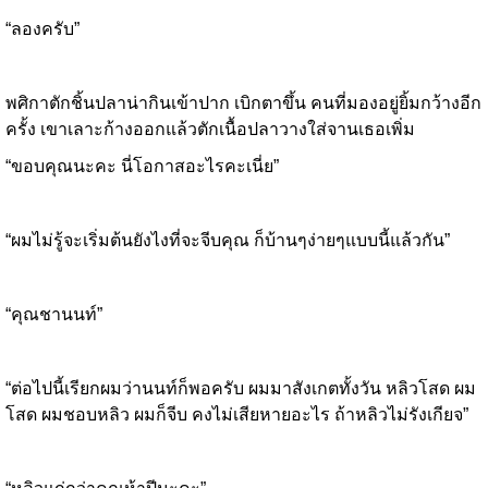
“ลองครับ”
พศิกาตักชิ้นปลาน่ากินเข้าปาก เบิกตาขึ้น คนที่มองอยู่ยิ้มกว้างอีก
ครั้ง เขาเลาะก้างออกแล้วตักเนื้อปลาวางใส่จานเธอเพิ่ม
“ขอบคุณนะคะ นี่โอกาสอะไรคะเนี่ย”
“ผมไม่รู้จะเริ่มต้นยังไงที่จะจีบคุณ ก็บ้านๆง่ายๆแบบนี้แล้วกัน”
“คุณชานนท์”
“ต่อไปนี้เรียกผมว่านนท์ก็พอครับ ผมมาสังเกตทั้งวัน หลิวโสด ผม
โสด ผมชอบหลิว ผมก็จีบ คงไม่เสียหายอะไร ถ้าหลิวไม่รังเกียจ”