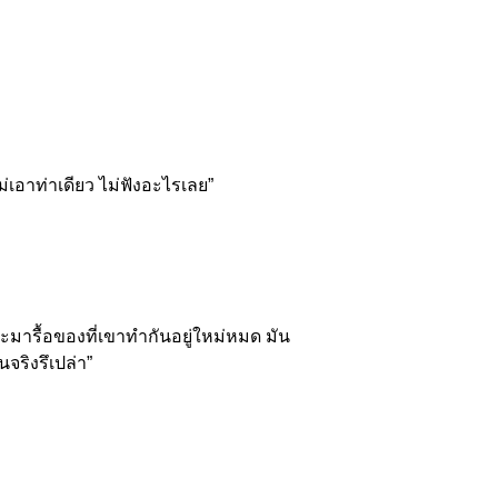
่เอาท่าเดียว ไม่ฟังอะไรเลย”
จะมารื้อของที่เขาทำกันอยู่ใหม่หมด มัน
จริงรึเปล่า”