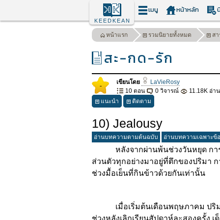
เมนู
หน้าหลัก
น
KEEDKEAN
หน้าแรก
รวมนิยายทั้งหมด
สา
สะ-กด-รัก
เขียนโดย
LaVieRosy
-
10 ตอน
0 วิจารณ์
11.18K อ่าน
แนะนำ
ติดตาม
10) Jealousy
อ่านบทความตามต้นฉบับ
อ่านบทความเฉพาะข้
หลังจากผ่านพ้นช่วงวันหยุด การติวอ
ส่วนตัวทุกอย่างมาอยู่ที่ตึกของปริมา
ช่วงมื้อเย็นที่กินข้าวด้วยกันเท่านั้น
เมื่อเริ่มต้นเดือนพฤษภาคม ปริมาจ
ช่วงหลังเลิกเรียนสัปดาห์ละสองครั้ง เ