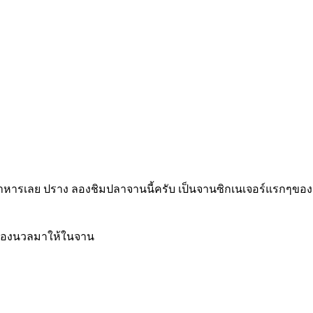
้านอาหารเลย ปราง ลองชิมปลาจานนี้ครับ เป็นจานซิกเนเจอร์แรกๆขอ
ลืองนวลมาให้ในจาน