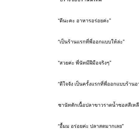
“ดีนะคะ อาหารอร่อยค่ะ”
“เป็นร้านแรกที่พี่ออกแบบให้ล่ะ”
“สวยค่ะ พี่นัทมีฝีมือจริงๆ”
“ดีใจจัง เป็นครั้งแรกที่พี่ออกแบบร
ชานัทตักเนื้อปลาขาวราดน้ำซอสสีเห
“อื้มม อร่อยค่ะ ปลาสดมากเลย”