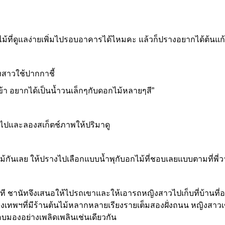
ดูแลง่ายเพิ่มไปรอบอาคารได้ไหมคะ แล้วก็ปรางอยากได้ต้นแก้
าวใช้ปากกาชี้
อยากได้เป็นน้ำวนเล็กๆกับดอกไม้หลายๆสี”
และลองสเก็ตช์ภาพให้ปริมาดู
เลย ให้ปรางไปเลือกแบบน้ำพุกับอกไม้ที่ชอบเลยแบบตามที่พี่ว
านัทจึงเสนอให้ไปรถเขาและให้เอารถหญิงสาวไปเก็บที่บ้านที่อยู่
พฯที่มีร้านต้นไม้หลากหลายเรียงรายเต็มสองฝั่งถนน หญิงสาวเข้า
มองอย่างเพลิดเพลินเช่นเดียวกัน