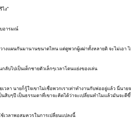
รึไง”
่สบอารมณ์
เราวางแผนกันมานานขนาดไหน แต่ดูพวกผู้เฒ่าทั้งหลายดิ จะไม่เอา ไม
ือนกลับไปเป็นเด็กชายตัวเล็กๆเวลาโดนแย่งของเล่น
ยเวลา นายก็รู้ใจเขาไม่เชื่อพวกเราเท่าทำงานกับพ่ออยู่แล้ว นี่นาย
ป็นสิบๆปี เป็นธรรมดาที่เขาจะคิดได้ว่าจะเปลี่ยนทำไมแล้วมันจะดีขึ้น
งใช้เวลาพอสมควรในการเปลี่ยนแปลงนี้