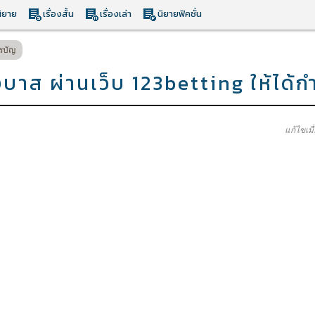
ิยาย
เรื่องสั้น
เรื่องเล่า
นิยายฟิคชั่น
รบัญ
าส ผ่านเว็บ 123betting ให้ได้ก
แก้ไขเม