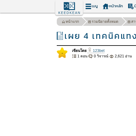
เมนู
หน้าหลัก
น
KEEDKEAN
หน้าแรก
รวมนิยายทั้งหมด
สา
เผย 4 เทคนิคแทงบ
เขียนโดย
123bet
-
1 ตอน
0 วิจารณ์
2,621 อ่าน