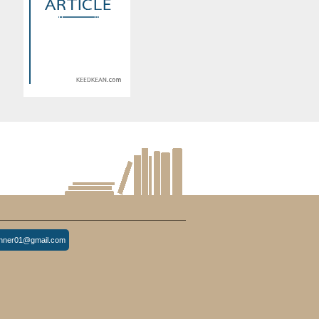
d
Warning
: Use of undefined
constant article_topic -
s
assumed 'article_topic' (this
re
will throw an Error in a future
version of PHP) in
lude/article/show.php
eedkean.com/public_html/include/article/show.php
/home/keedkean/domains/keedkean.com/public_html/include/article
on line
534
Life Me!การเดิมพันครั้งนี้มันมี
นายเป็นชีวิต
inner01@gmail.com