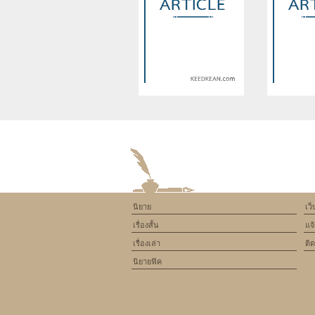
Warning
: Use of undefined
Warning
: U
constant article_topic -
constant a
assumed 'article_topic' (this
assumed 'arti
will throw an Error in a future
will throw an 
version of PHP) in
version
/home/keedkean/domains/keedkean.com/pub
/home/keedke
on line
534
on l
นิยาย
เว
(Y)X(Y) หนุ่มยูริตัวร้าย ปะทะ
พร
เรื่องสั้น
แจ
สาววายตัวยุ่ง
เรื่องเล่า
ติ
นิยายฟิค