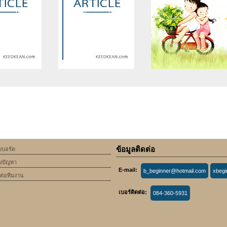
se of undefined
Warning
: Use of undefined
Warning
: Use of undefine
rticle_topic -
constant article_topic -
constant article_topic -
cle_topic' (this
assumed 'article_topic' (this
assumed 'article_topic' (thi
Error in a future
will throw an Error in a future
will throw an Error in a futu
 of PHP) in
version of PHP) in
version of PHP) in
lic_html/include/article/show.php
an/domains/keedkean.com/public_html/include/article/show.php
/home/keedkean/domains/keedkean.com/public_html/inc
/home/keedkean/domains/k
ine
534
on line
534
on line
534
ข้อมูลติดต่อ
็บบอร์ด
มลิขิต
เเปลงโฉลมรักเพื่อนายนะ
สวนด
้งปัญหา
E-mail:
b_beginner@hotmail.com
xbeg
ดต่อทีมงาน
เบอร์ติดต่อ:
084-360-5931