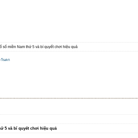
 số miền Nam thứ 5 và bí quyết chơi hiệu quả
วันตก
 5 và bí quyết chơi hiệu quả