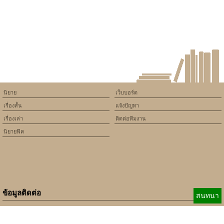
/home/keedkean/domains/keedkean.com/public_html/include/article/sh
on line
534
ขอขอโทษทียัยซ่านี่เป็นของผม
นิยาย
เว็บบอร์ด
เรื่องสั้น
แจ้งปัญหา
เรื่องเล่า
ติดต่อทีมงาน
นิยายฟิค
ข้อมูลติดต่อ
สนทนา
E-mail:
b_beginner@hotmail.com
xbeginner01@gmail.com