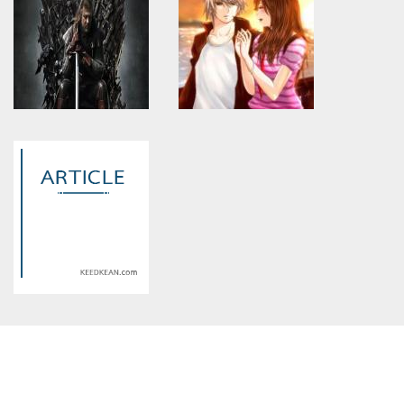
will throw an Error in a future
will throw an Error in a future
version of PHP) in
version of PHP) in
/home/keedkean/domains/keedkean.com/public_html/include/article/sh
/home/keedkean/domains/keedkean.com/pub
on line
534
on line
534
สะดุดรักป่วนหัวใจนายซุปเปอร์ส
[Rapisnow]แร็พเปอร์หน้าเยี้ย กับ
ตาร์
สาวน้อยหน้าหวาน
Warning
: Use of undefined
Warning
: Use of undefined
constant article_topic -
constant article_topic -
assumed 'article_topic' (this
assumed 'article_topic' (this
will throw an Error in a future
will throw an Error in a future
version of PHP) in
version of PHP) in
/home/keedkean/domains/keedkean.com/public_html/include/article/sh
/home/keedkean/domains/keedkean.com/pub
on line
534
on line
534
7Swords
Love of Danger รักอันตรายของ
ยัยหน้ารัก
Warning
: Use of undefined
constant article_topic -
assumed 'article_topic' (this
will throw an Error in a future
version of PHP) in