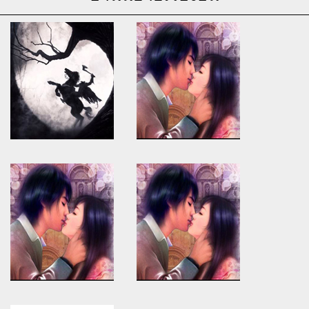
Warning
: Use of undefined
Warning
: Use of undefined
constant article_topic -
constant article_topic -
assumed 'article_topic' (this
assumed 'article_topic' (this
will throw an Error in a future
will throw an Error in a future
version of PHP) in
version of PHP) in
/home/keedkean/domains/keedkean.com/public_html/include/article/sh
/home/keedkean/domains/keedkean.com/pub
on line
534
on line
534
Hospitality provided by Vip
Some accommodations in
Bazaar Escorts
Kolkata cater to erotic escort
services.
Warning
: Use of undefined
Warning
: Use of undefined