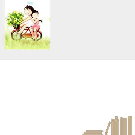
constant article_topic -
constant article_topic -
assumed 'article_topic' (this
assumed 'article_topic' (this
will throw an Error in a future
will throw an Error in a future
version of PHP) in
version of PHP) in
/home/keedkean/domains/keedkean.com/public_html/include/article/sh
/home/keedkean/domains/keedkean.com/pub
on line
534
on line
534
Premier hotel in Kolkata
The greatest thing about
offering escort services
working as an escort in
Kolkata
Warning
: Use of undefined
constant article_topic -
assumed 'article_topic' (this
will throw an Error in a future
version of PHP) in
/home/keedkean/domains/keedkean.com/public_html/include/article/sh
on line
534
壯陽藥哪裡買