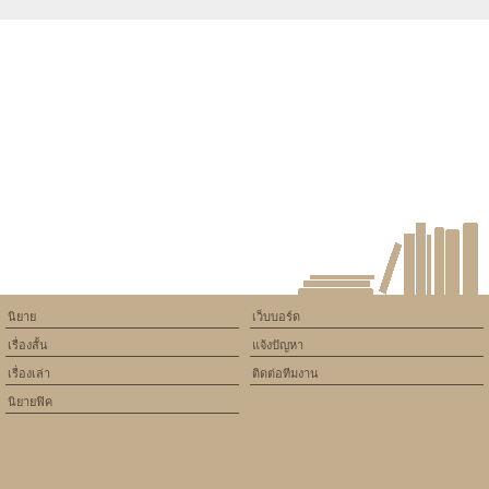
Warning
: Use of undefined
constant article_topic -
assumed 'article_topic' (this
will throw an Error in a future
version of PHP) in
/home/keedkean/domains/keedkean.com/public_html/include/article/sh
on line
534
Number For Support
นิยาย
เว็บบอร์ด
เรื่องสั้น
แจ้งปัญหา
เรื่องเล่า
ติดต่อทีมงาน
นิยายฟิค