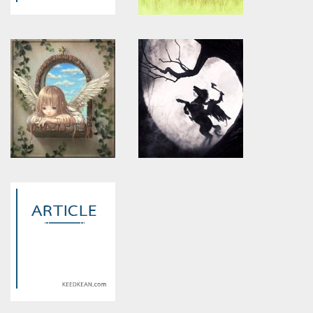
Warning
: Use of undefined
Warning
: Use of undefined
constant article_topic -
constant article_topic -
assumed 'article_topic' (this
assumed 'article_topic' (this
will throw an Error in a future
will throw an Error in a future
version of PHP) in
version of PHP) in
/home/keedkean/domains/keedkean.com/public_html/include/article/sh
/home/keedkean/domains/keedkean.com/pub
on line
534
on line
534
ทำอย่างไรให้วิตามินซึมเข้าสู่ผิว
kikiko
ได้อย่างรวดเร็ว
Warning
: Use of undefined
Warning
: Use of undefined
constant article_topic -
constant article_topic -
assumed 'article_topic' (this
assumed 'article_topic' (this
will throw an Error in a future
will throw an Error in a future
version of PHP) in
version of PHP) in
/home/keedkean/domains/keedkean.com/public_html/include/article/sh
/home/keedkean/domains/keedkean.com/pub
on line
534
on line
534
บทนำ
Antivirus Login