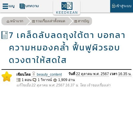
เมนู
บทความ
เข้าสู่ระบบ
KEEDKEAN
หน้าแรก
รวมเรื่องเล่าทั้งหมด
สารบัญ
7 เคล็ดลับลดถุงใต้ตา บอกลา
ความหมองคล้ำ ฟื้นฟูผิวรอบ
ดวงตาให้สดใส
วันที่
22 ตุลาคม พ.ศ. 2567
เวลา
16.35 น.
เขียนโดย
beauty_content
-
1 ตอน
1 วิจารณ์
1,909 อ่าน
แก้ไขเมื่อ 22 ตุลาคม พ.ศ. 2567 16.37 น. โดย เจ้าของเรื่องเล่า