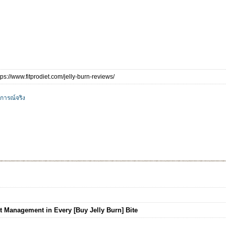
tps://www.fitprodiet.com/jelly-burn-reviews/
การณ์จริง
 Management in Every [Buy Jelly Burn] Bite