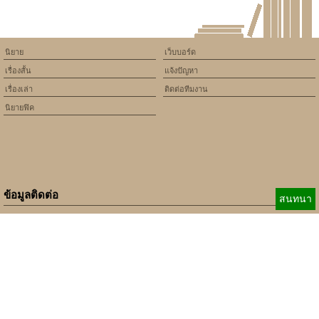
นิยาย
เว็บบอร์ด
เรื่องสั้น
แจ้งปัญหา
เรื่องเล่า
ติดต่อทีมงาน
นิยายฟิค
ข้อมูลติดต่อ
สนทนา
E-mail:
b_beginner@hotmail.com
xbeginner01@gmail.com
เบอร์ติดต่อ:
084-360-5931
Copyright © 2010 - 2018 Keedkean.com All rights reserved.
Developed by
xbeginner01