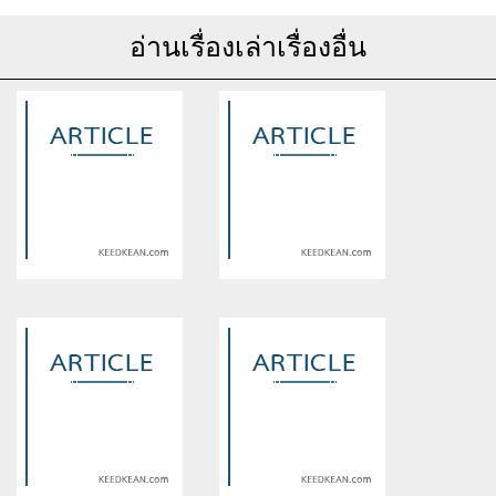
อ่านเรื่องเล่าเรื่องอื่น
Warning
: Use of undefined
Warning
: Use of undefined
constant article_topic -
constant article_topic -
assumed 'article_topic' (this
assumed 'article_topic' (this
will throw an Error in a future
will throw an Error in a future
version of PHP) in
version of PHP) in
/home/keedkean/domains/keedkean.com/public_html/include/article/sh
/home/keedkean/domains/keedkean.com/pub
on line
534
on line
534
In the final couple of variations
ฉีดฟิลเลอร์ใต้ตา คืออะไร?