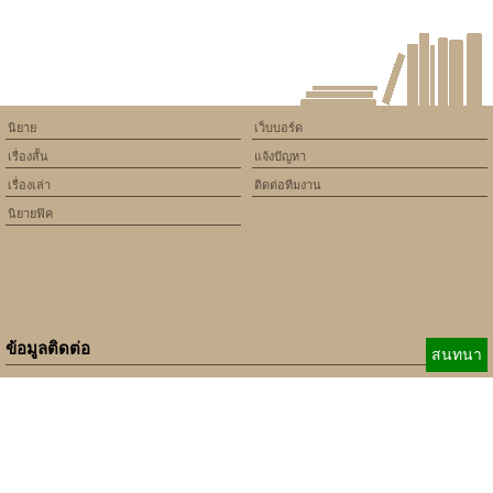
นิยาย
เว็บบอร์ด
เรื่องสั้น
แจ้งปัญหา
เรื่องเล่า
ติดต่อทีมงาน
นิยายฟิค
ข้อมูลติดต่อ
สนทนา
E-mail:
b_beginner@hotmail.com
xbeginner01@gmail.com
เบอร์ติดต่อ:
084-360-5931