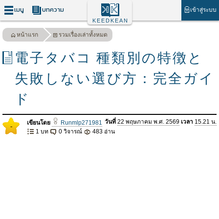
เมนู
บทความ
เข้าสู่ระบบ
KEEDKEAN
หน้าแรก
รวมเรื่องเล่าทั้งหมด
電子タバコ 種類別の特徴と
失敗しない選び方：完全ガイ
ド
วันที่
22 พฤษภาคม พ.ศ. 2569
เวลา
15.21 น.
เขียนโดย
Runmlp271981
-
1 บท
0 วิจารณ์
483 อ่าน