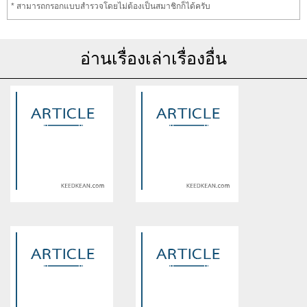
* สามารถกรอกแบบสำรวจโดยไม่ต้องเป็นสมาชิกก็ได้ครับ
อ่านเรื่องเล่าเรื่องอื่น
Warning
: Use of undefined
Warning
: Use of undefined
constant article_topic -
constant article_topic -
assumed 'article_topic' (this
assumed 'article_topic' (this
will throw an Error in a future
will throw an Error in a future
version of PHP) in
version of PHP) in
/home/keedkean/domains/keedkean.com/public_html/include/article/sh
/home/keedkean/domains/keedkean.com/pub
on line
534
on line
534