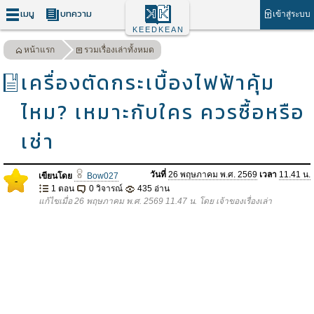
เมนู
บทความ
เข้าสู่ระบบ
KEEDKEAN
หน้าแรก
รวมเรื่องเล่าทั้งหมด
เครื่องตัดกระเบื้องไฟฟ้าคุ้ม
ไหม? เหมาะกับใคร ควรซื้อหรือ
เช่า
วันที่
26 พฤษภาคม พ.ศ. 2569
เวลา
11.41 น.
เขียนโดย
Bow027
-
1 ตอน
0 วิจารณ์
435 อ่าน
แก้ไขเมื่อ 26 พฤษภาคม พ.ศ. 2569 11.47 น. โดย เจ้าของเรื่องเล่า