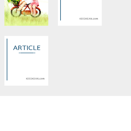
/home/keedkean/domains/keedkean.com/public_html/include/article/sh
/home/keedkean/domains/keedkean.com/pub
on line
534
on line
534
電子煙 vs 傳統香煙：哪種對健
วัสดุที่ใช้ทำต้นไม้ประดิษฐ์มีอะไร
康更安全？
บ้าง แบบไหนดูสมจริงที่สุด
Warning
: Use of undefined
Warning
: Use of undefined
constant article_topic -
constant article_topic -
assumed 'article_topic' (this
assumed 'article_topic' (this
will throw an Error in a future
will throw an Error in a future
version of PHP) in
version of PHP) in
/home/keedkean/domains/keedkean.com/public_html/include/article/sh
/home/keedkean/domains/keedkean.com/pub
on line
534
on line
534
ฉีดฟิลเลอร์ ที่ไหนดี ? ต้องรู้ก่อน
ประโยชน์ของแสงแดด มีอะไร
ตัดสินใจเพื่อความสวย คุ้มค่า
บ้าง ? ทำไมร่างกายต้องการ
และปลอดภัย
แสงแดด ? รับแสงแดดอย่างไรให้
ดีต่อสุขภาพ ?
Warning
: Use of undefined
constant article_topic -
assumed 'article_topic' (this
will throw an Error in a future
version of PHP) in
/home/keedkean/domains/keedkean.com/public_html/include/article/sh
on line
534