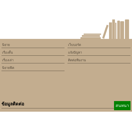
เหตุผลว่าทำไมธุรกิจของคุณ
ควรเลือกบริการรับตัดเลเซอร์
นิยาย
เว็บบอร์ด
เรื่องสั้น
แจ้งปัญหา
เรื่องเล่า
ติดต่อทีมงาน
นิยายฟิค
ข้อมูลติดต่อ
สนทนา
E-mail:
b_beginner@hotmail.com
xbeginner01@gmail.com
เบอร์ติดต่อ:
084-360-5931