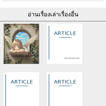
อ่านเรื่องเล่าเรื่องอื่น
Warning
: Use of undefined
Warning
: Use of undefined
constant article_topic -
constant article_topic -
assumed 'article_topic' (this
assumed 'article_topic' (this
will throw an Error in a future
will throw an Error in a future
version of PHP) in
version of PHP) in
/home/keedkean/domains/keedkean.com/public_html/include/article/sh
/home/keedkean/domains/keedkean.com/pub
on line
534
on line
534
My Wild Adventure with the
Ulthera