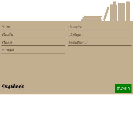
นิยาย
เว็บบอร์ด
เรื่องสั้น
แจ้งปัญหา
เรื่องเล่า
ติดต่อทีมงาน
นิยายฟิค
ข้อมูลติดต่อ
สนทนา
E-mail:
b_beginner@hotmail.com
xbeginner01@gmail.com
เบอร์ติดต่อ:
084-360-5931
Copyright © 2010 - 2018 Keedkean.com All rights reserved.