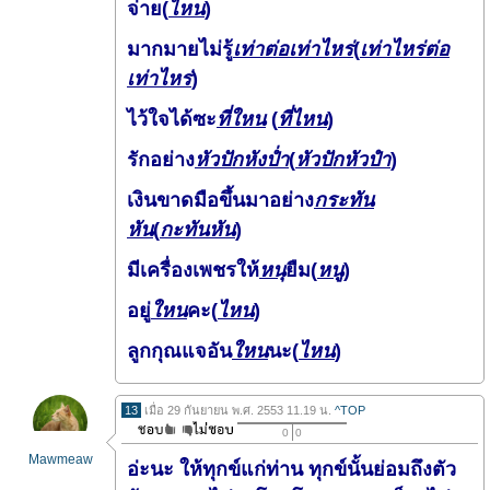
จ่าย(
ไหน
)
มากมายไม่รู้
เท่าต่อเท่าไหร่
(
เท่าไหร่ต่อ
เท่าไหร่
)
ไว้ใจได้ซะ
ที่ใหน
(
ที่ไหน
)
รักอย่าง
หัวปักหังป่ำ
(
หัวปักหัวปำ
)
เงินขาดมือขึ้นมาอย่าง
กระทัน
หัน
(
กะทันหัน
)
มีเครื่องเพชรให้
หนุ
ยืม(
หนู
)
อยู่
ใหน
คะ(
ไหน
)
ลูกกุณแจอัน
ใหน
นะ(
ไหน
)
13
เมื่อ 29 กันยายน พ.ศ. 2553 11.19 น.
^TOP
0
0
Mawmeaw
อ่ะนะ ให้ทุกข์แก่ท่าน ทุกข์นั้นย่อมถึงตัว