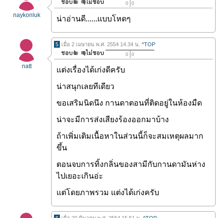
0
0
naykonluk
น่าอ่านดี......แบบโหดๆ
5
เมื่อ 2 เมษายน พ.ศ. 2554 14.34 น.
^TOP
0
0
natt
แต่งเรื่องได้เก่งดีครับ
น่าสนุกเลยทีเดียว
ขอเสริมนิดนึง กานดาตอนที่ติดอยู่ในห้องมืด
น่าจะมีการส่งเสียงร้องออกมาบ้าง
ถ้าเพิ่มเติมเนื้อหาในส่วนนี้ก็จะสมเหตุผลมาก
ขึ้น
ตอนจบการทิ้งกลิ่นของสามีกับกานดามันห่าง
ไปเยอะเกินอ่ะ
แต่โดยภาพรวม แต่งได้เก่งครับ