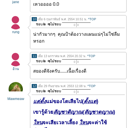
jane
เหวออออ 0.0
10
เมื่อ 6 กุมภาพันธ์ พ.ศ. 2554 10.51 น.
^TOP
0
0
rung
น่ากัวมากๆ คุณป้าต้องวางแผนแน่ๆไม่ใช่ลืม
หรอก
11
เมื่อ 13 มกราคม พ.ศ. 2554 20.32 น.
^TOP
0
0
อ้วน
สยองดีจังครับ......เนื้อเรื่องดี
12
เมื่อ 29 กันยายน พ.ศ. 2553 12.08 น.
^TOP
0
0
Mawmeaw
แต่ตั้ง
แม่ของโตเสียไป(
ตั้งแต่
)
เขารู้ด้วย
สัญชาติญาณ(สัญชาตญาณ
)
ใหน
จะเสียเวลาเลี้ยง
ใหน
จะค่าใช้