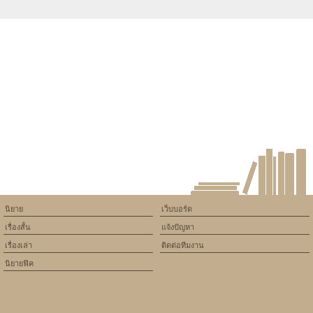
Warning
: Use of undefined
constant article_topic -
assumed 'article_topic' (this
will throw an Error in a future
version of PHP) in
/home/keedkean/domains/keedkean.com/public_html/include/article/sh
on line
534
aw8ocom
นิยาย
เว็บบอร์ด
เรื่องสั้น
แจ้งปัญหา
เรื่องเล่า
ติดต่อทีมงาน
นิยายฟิค