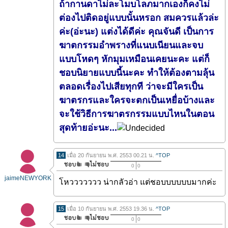
ถ้ากานดาไม่ละโมบโลภมากเองก็คงไม่
ต่องไปติดอยู่แบบนั้นหรอก สมควรแล้วล่ะ
ค่ะ(อ่ะนะ) แต่งได้ดีค่ะ คุณจันดี เป็นการ
ฆาตกรรมอำพรางที่แนบเนียนและจบ
แบบโหดๆ หักมุมเหมือนเคยนะคะ แต่ก็
ชอบนิยายแบบนี้นะคะ ทำให้ต้องตามลุ้น
ตลอดเรื่องไปเสียทุกที ว่าจะมีใครเป็น
ฆาตรกรและใครจะตกเป็นเหยื่อบ้างและ
จะใช้วิธีการฆาตรกรรมแบบไหนในตอน
สุดท้ายอ่ะนะ...
14
เมื่อ 20 กันยายน พ.ศ. 2553 00.21 น.
^TOP
0
0
jaimeNEWYORK
โหววววววว น่ากลัวอ่า แต่ชอบบบบบบมากค่ะ
15
เมื่อ 10 กันยายน พ.ศ. 2553 19.36 น.
^TOP
0
0