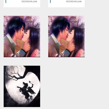
Warning
: Use of undefined
Warning
: Use of undefined
constant article_topic -
constant article_topic -
assumed 'article_topic' (this
assumed 'article_topic' (this
will throw an Error in a future
will throw an Error in a future
version of PHP) in
version of PHP) in
/home/keedkean/domains/keedkean.com/public_html/include/article/sh
/home/keedkean/domains/keedkean.com/pub
on line
534
on line
534
Jiliphi: Your Passport to
PH11: Where Fun and
Endless Fun-tasy Worlds
Creativity Shake Hands
Warning
: Use of undefined
Warning
: Use of undefined
constant article_topic -
constant article_topic -
assumed 'article_topic' (this
assumed 'article_topic' (this
will throw an Error in a future
will throw an Error in a future
version of PHP) in
version of PHP) in
/home/keedkean/domains/keedkean.com/public_html/include/article/sh
/home/keedkean/domains/keedkean.com/pub
on line
534
on line
534
Experience Tremendous Love
How Safe Is It to Hire Escorts
from Kolkata Escorts!
in Kolkata?