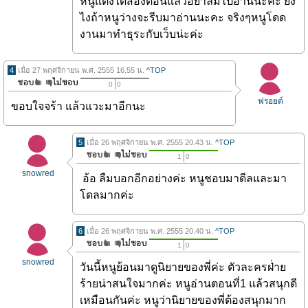
หนูแต่งได้สองตอนแล้วอย่าลืมไปอ่านนะคะ ยัง
ไงถ้าหนูว่างจะรีบมาอ่านนะคะ จริงๆหนูโดด
งานมาทำธุระกับเว็บน่ะค่ะ
4
เมื่อ 27 พฤศจิกายน พ.ศ. 2555 16.55 น.
^TOP
0
0
ฟรอยด์
ขอบใจจร้า แล้วแวะมาอีกนะ
5
เมื่อ 26 พฤศจิกายน พ.ศ. 2555 20.43 น.
^TOP
1
0
snowred
อ้อ ลืมบอกอีกอย่างค่ะ
หนูชอบมาดีลและมา
โดลมากค่ะ
6
เมื่อ 26 พฤศจิกายน พ.ศ. 2555 20.40 น.
^TOP
1
0
snowred
วันนี้หนูย้อนมาดูนิยายของพี่ค่ะ ตัวละครฝ่่าย
ร้ายน่าสนใจมากค่ะ หนูอ่านตอนที่1 แล้วสนุกดี
เหมือนกันค่ะ หนูว่านิยายของพี่ต้องสนุกมาก