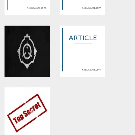
Warning
: Use of undefined
Warning
: Use of undefined
constant article_topic -
constant article_topic -
assumed 'article_topic' (this
assumed 'article_topic' (this
will throw an Error in a future
will throw an Error in a future
version of PHP) in
version of PHP) in
/home/keedkean/domains/keedkean.com/public_html/include/article/sh
/home/keedkean/domains/keedkean.com/pub
on line
534
on line
534
ความเป็นพระเอกนางเอก
หนีตาย เมืองซากศพ
Warning
: Use of undefined
Warning
: Use of undefined
constant article_topic -
constant article_topic -
assumed 'article_topic' (this
assumed 'article_topic' (this
will throw an Error in a future
will throw an Error in a future
version of PHP) in
version of PHP) in
/home/keedkean/domains/keedkean.com/public_html/include/article/sh
/home/keedkean/domains/keedkean.com/pub
on line
534
on line
534
ข้อมูลเชิงปรัชญา
รักแรกของฉันทำไมมันถึง!