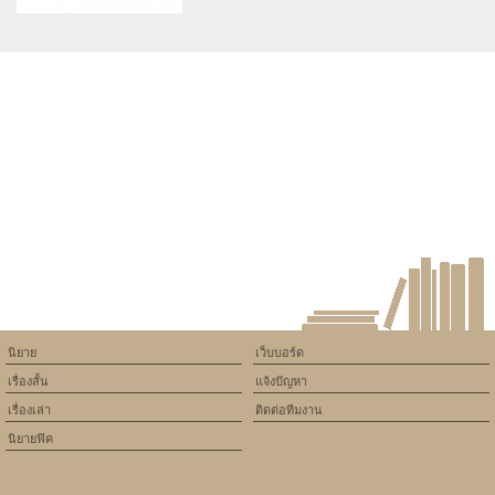
Warning
: Use of undefined
constant article_topic -
assumed 'article_topic' (this
will throw an Error in a future
version of PHP) in
/home/keedkean/domains/keedkean.com/public_html/include/article/sh
on line
534
top secret
นิยาย
เว็บบอร์ด
เรื่องสั้น
แจ้งปัญหา
เรื่องเล่า
ติดต่อทีมงาน
นิยายฟิค