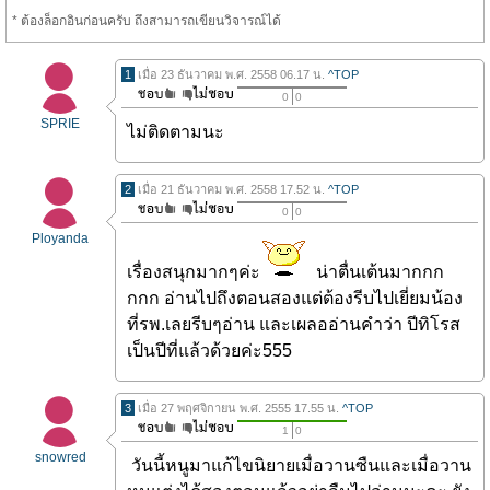
* ต้องล็อกอินก่อนครับ ถึงสามารถเขียนวิจารณ์ได้
1
เมื่อ 23 ธันวาคม พ.ศ. 2558 06.17 น.
^TOP
0
0
SPRIE
ไม่ติดตามนะ
2
เมื่อ 21 ธันวาคม พ.ศ. 2558 17.52 น.
^TOP
0
0
Ployanda
เรื่องสนุกมากๆค่ะ
น่าตื่นเต้นมากกก
กกก อ่านไปถึงตอนสองแต่ต้องรีบไปเยี่ยมน้อง
ที่รพ.เลยรีบๆอ่าน และเผลออ่านคำว่า ปีทิโรส
เป็นปีที่แล้วด้วยค่ะ555
3
เมื่อ 27 พฤศจิกายน พ.ศ. 2555 17.55 น.
^TOP
1
0
snowred
วันนี้หนูมาแก้ไขนิยายเมื่อวานซืนและเมื่อวาน