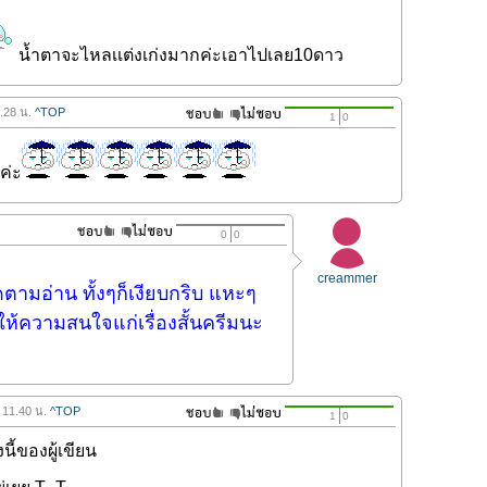
น้ำตาจะไหลเเต่งเก่งมากค่ะเอาไปเลย10ดาว
8.28 น.
^TOP
1
0
ค่ะ
0
0
creammer
ดตามอ่าน ทั้งๆก็เงียบกริบ แหะๆ
่ให้ความสนใจแก่เรื่องสั้นครีมนะ
 11.40 น.
^TOP
1
0
งนี้ของผู้เขียน