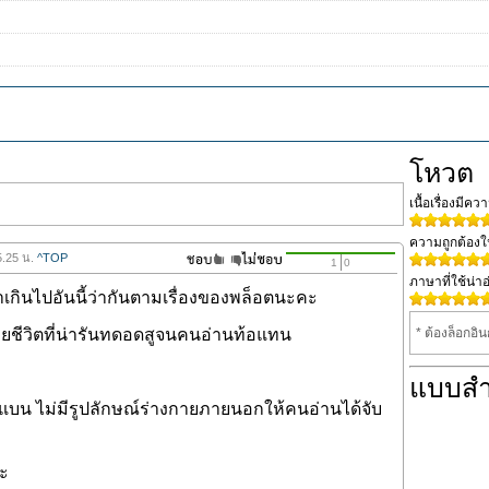
โหวต
เนื้อเรื่องมีค
ความถูกต้อง
5.25 น.
^TOP
1
0
ภาษาที่ใช้น่าอ
เกินไปอันนี้ว่ากันตามเรื่องของพล็อตนะคะ
เฉลยชีวิตที่น่ารันทดอดสูจนคนอ่านท้อแทน
* ต้องล็อกอิ
แบบส
แบน ไม่มีรูปลักษณ์ร่างกายภายนอกให้คนอ่านได้จับ
่ะ