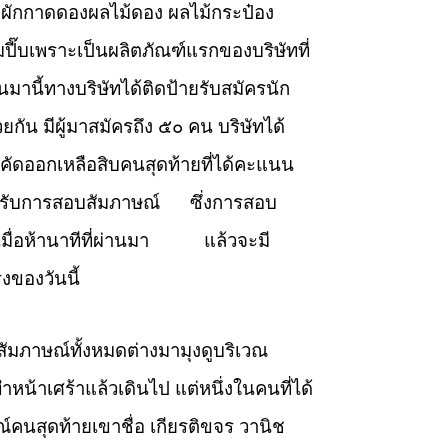
กผักกาดดองผลไม้ดอง ผลไม้กระป๋อง
ปี๊บเพราะเป็นผลิตภัณฑ์แรกของบริษัทที่
นี้ทางบริษัทได้ติดป้ายรับสมัครนัก
กัน มีผู้มาสมัครถึง ๕๐ คน บริษัทได้
คัดออกเหลือสิบคนสุดท้ายที่ได้คะแนน
ิ์ได้รับการสอบสัมภาษณ์ ซึ่งการสอบ
ปเมื่อห้านาทีที่ผ่านมา แล้วจะมี
ของวันนี้
าษณ์ทั้งหมดต่างมามุงดูบริเวณ
ำหน้าเศร้าแล้วเดินไป แต่หนึ่งในคนที่ได้
์คนสุดท้ายเขาชื่อ เกียรติขจร วานิช