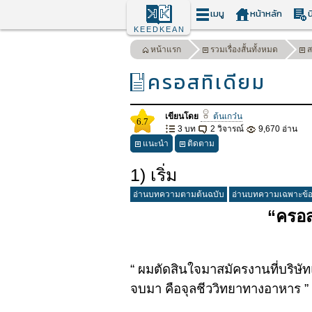
เมนู
หน้าหลัก
น
KEEDKEAN
หน้าแรก
รวมเรื่องสั้นทั้งหมด
ส
ครอสทิเดียม
เขียนโดย
ต้นเกว๋น
6.7
3 บท
2 วิจารณ์
9,670 อ่าน
แนะนำ
ติดตาม
1) เริ่ม
อ่านบทความตามต้นฉบับ
อ่านบทความเฉพาะข้
“ครอสท
“ ผมตัดสินใจมาสมัครงานที่บริษัท
จบมา คือจุลชีววิทยาทางอาหาร ”