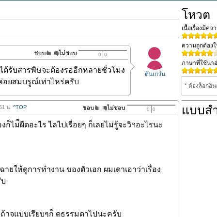
โหวต
เนื้อเรื่องมีค
ความถูกต้อง
0
0
ภาษาที่ใช้น่าอ
รได้รับสารพิษจะต้องรออีกหลายชั่วโมง
ต้นเกว๋น
ค่อยสมบรูณ์เท่าไหร่ครับ
* ต้องล็อกอิ
แบบส
.51 น.
^TOP
0
0
ื่องก็ไม่ีผืดอะไร ไลไปเรื่อยๆ ก็เลยไม่รู้จะวิฯอะไรนะ
 ฉายให้ดูการทำงาน ของตัวเอก ผมเดาเอาว่าเรื่อง
ับ
ๆ ถ้าจแบบเรียบๆก็ ดูธรรมดาไปนะครับ