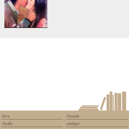
version of PHP) in
version of PHP) in
/home/keedkean/domains/keedkean.com/public_html/include/article/sh
/home/keedkean/domains/keedkean.com/pub
on line
534
on line
534
Exploring Escort Services in
Want to book escorts service
Kolkata: A Guide for Potential
in Gachtala
Clients
Warning
: Use of undefined
constant article_topic -
assumed 'article_topic' (this
will throw an Error in a future
version of PHP) in
/home/keedkean/domains/keedkean.com/public_html/include/article/sh
on line
534
Unlocking the Excitement: Hire
Escorts in Kolkata for
Unforgettable Pleasure
นิยาย
เว็บบอร์ด
เรื่องสั้น
แจ้งปัญหา