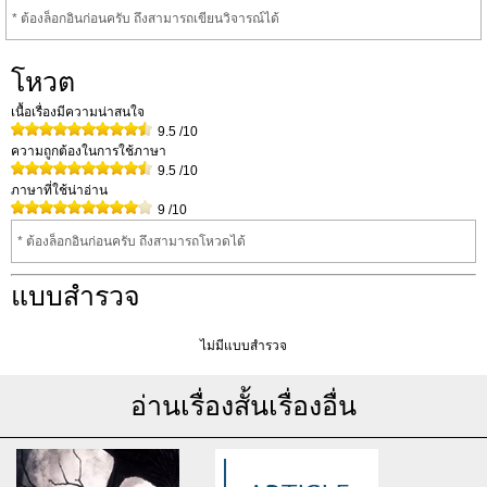
* ต้องล็อกอินก่อนครับ ถึงสามารถเขียนวิจารณ์ได้
โหวต
เนื้อเรื่องมีความน่าสนใจ
9.5
/10
ความถูกต้องในการใช้ภาษา
9.5
/10
ภาษาที่ใช้น่าอ่าน
9
/10
* ต้องล็อกอินก่อนครับ ถึงสามารถโหวดได้
แบบสำรวจ
ไม่มีแบบสำรวจ
อ่านเรื่องสั้นเรื่องอื่น