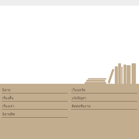
Warning
: Use of undefined
constant article_topic -
assumed 'article_topic' (this
will throw an Error in a future
version of PHP) in
/home/keedkean/domains/keedkean.com/public_html/include/article/sh
on line
534
ไม่ได้ขึ้นอยู่กับ...จำนวนนับ...
นิยาย
เว็บบอร์ด
เรื่องสั้น
แจ้งปัญหา
เรื่องเล่า
ติดต่อทีมงาน
นิยายฟิค