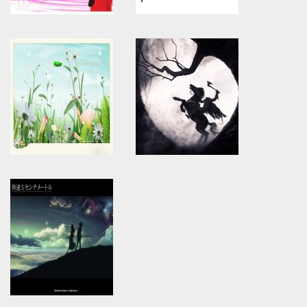
Warning
: Use of undefined
Warning
: Use of undefined
constant article_topic -
constant article_topic -
assumed 'article_topic' (this
assumed 'article_topic' (this
will throw an Error in a future
will throw an Error in a future
version of PHP) in
version of PHP) in
/home/keedkean/domains/keedkean.com/public_html/include/article/sh
/home/keedkean/domains/keedkean.com/pub
on line
534
on line
534
เธอรักฉันจริงหรือ
ครอบครอง
Warning
: Use of undefined
Warning
: Use of undefined
constant article_topic -
constant article_topic -
assumed 'article_topic' (this
assumed 'article_topic' (this
will throw an Error in a future
will throw an Error in a future
version of PHP) in
version of PHP) in
/home/keedkean/domains/keedkean.com/public_html/include/article/sh
/home/keedkean/domains/keedkean.com/pub
on line
534
on line
534
ดอกไม้กับใบหญ้า
ความทรงจำดีๆระหว่างเรา