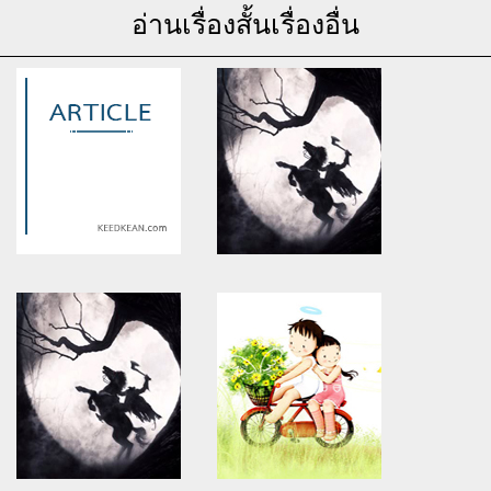
อ่านเรื่องสั้นเรื่องอื่น
Warning
: Use of undefined
Warning
: Use of undefined
constant article_topic -
constant article_topic -
assumed 'article_topic' (this
assumed 'article_topic' (this
will throw an Error in a future
will throw an Error in a future
version of PHP) in
version of PHP) in
/home/keedkean/domains/keedkean.com/public_html/include/article/sh
/home/keedkean/domains/keedkean.com/pub
on line
534
on line
534
Citrus Burn Where To Buy
Redefining Online Game
Slim, Fit & Full of Life [Citrus
Freedom Through BET99
Burn Results]