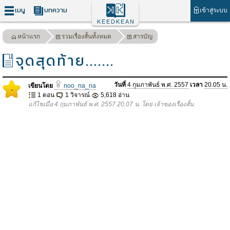
เมนู
บทความ
เข้าสู่ระบบ
KEEDKEAN
หน้าแรก
รวมเรื่องสั้นทั้งหมด
สารบัญ
จุดสุดท้าย.......
วันที่
4 กุมภาพันธ์ พ.ศ. 2557
เวลา
20.05 น.
เขียนโดย
noo_na_na
-
1 ตอน
1 วิจารณ์
5,618 อ่าน
แก้ไขเมื่อ 4 กุมภาพันธ์ พ.ศ. 2557 20.07 น. โดย เจ้าของเรื่องสั้น