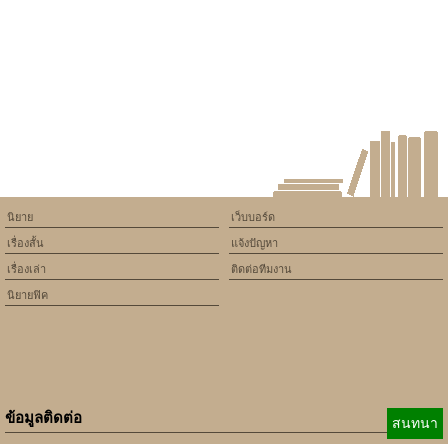
will throw an Error in a future
version of PHP) in
/home/keedkean/domains/keedkean.com/public_html/include/article/sh
on line
534
worldcupbongda
นิยาย
เว็บบอร์ด
เรื่องสั้น
แจ้งปัญหา
เรื่องเล่า
ติดต่อทีมงาน
นิยายฟิค
ข้อมูลติดต่อ
สนทนา