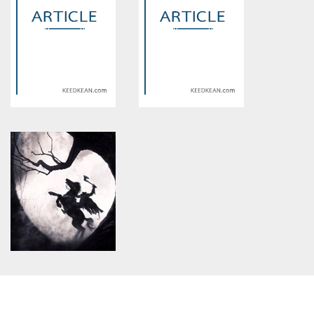
constant article_topic -
constant article_topic -
assumed 'article_topic' (this
assumed 'article_topic' (this
will throw an Error in a future
will throw an Error in a future
version of PHP) in
version of PHP) in
/home/keedkean/domains/keedkean.com/public_html/include/article/sh
/home/keedkean/domains/keedkean.com/pub
on line
534
on line
534
Pick the Top Escort Service
How to contact us Bangalore
that fits your requirements
escorts
Warning
: Use of undefined
Warning
: Use of undefined
constant article_topic -
constant article_topic -
assumed 'article_topic' (this
assumed 'article_topic' (this
will throw an Error in a future
will throw an Error in a future
version of PHP) in
version of PHP) in
/home/keedkean/domains/keedkean.com/public_html/include/article/sh
/home/keedkean/domains/keedkean.com/pub
on line
534
on line
534
JLboss: Redefining Interactive
JLJL88: Exploring a World of
Entertainment Through
Customizable and Immersive
Innovation and Variety
Experiences
Warning
: Use of undefined
constant article_topic -
assumed 'article_topic' (this