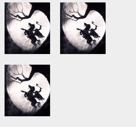
Warning
: Use of undefined
Warning
: Use of undefined
constant article_topic -
constant article_topic -
assumed 'article_topic' (this
assumed 'article_topic' (this
will throw an Error in a future
will throw an Error in a future
version of PHP) in
version of PHP) in
/home/keedkean/domains/keedkean.com/public_html/include/article/sh
/home/keedkean/domains/keedkean.com/pub
on line
534
on line
534
A Closer Look at JL2
Exploring the PHCKU Platform
Warning
: Use of undefined
Warning
: Use of undefined
constant article_topic -
constant article_topic -
assumed 'article_topic' (this
assumed 'article_topic' (this
will throw an Error in a future
will throw an Error in a future
version of PHP) in
version of PHP) in
/home/keedkean/domains/keedkean.com/public_html/include/article/sh
/home/keedkean/domains/keedkean.com/pub
on line
534
on line
534
How Long Do You Usually Like
worldcupbongda
to Have Sex For?
Warning
: Use of undefined
constant article_topic -