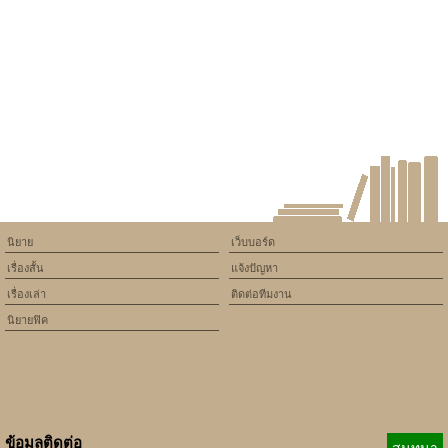
assumed 'article_topic' (this
will throw an Error in a future
version of PHP) in
/home/keedkean/domains/keedkean.com/public_html/include/article/sh
on line
534
worldcupbongda
นิยาย
เว็บบอร์ด
เรื่องสั้น
แจ้งปัญหา
เรื่องเล่า
ติดต่อทีมงาน
นิยายฟิค
ข้อมูลติดต่อ