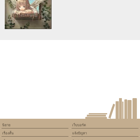
version of PHP) in
version of PHP) in
/home/keedkean/domains/keedkean.com/public_html/include/article/sh
/home/keedkean/domains/keedkean.com/pub
on line
534
on line
534
ถ้านายจะรักฉันต้องจีบให้ติด
นารดาทอง
Warning
: Use of undefined
constant article_topic -
assumed 'article_topic' (this
will throw an Error in a future
version of PHP) in
/home/keedkean/domains/keedkean.com/public_html/include/article/sh
on line
534
จอมป่วนกับสามนักเวทย์..
นิยาย
เว็บบอร์ด
เรื่องสั้น
แจ้งปัญหา