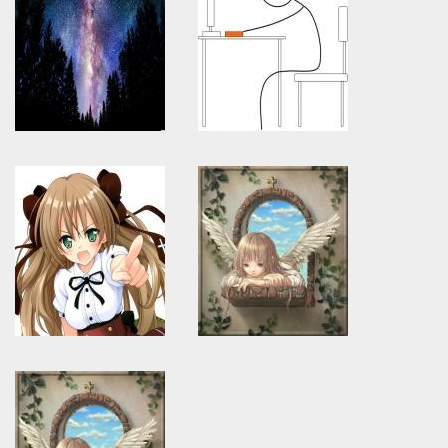
Warning
: Use of undefined
Warning
: Use of undefined
constant article_topic -
constant article_topic -
assumed 'article_topic' (this
assumed 'article_topic' (this
will throw an Error in a future
will throw an Error in a future
version of PHP) in
version of PHP) in
/home/keedkean/domains/keedkean.com/public_html/include/article/sh
/home/keedkean/domains/keedkean.com/pub
on line
534
on line
534
Eternal Star ดวงดาวแห่งอมตะ
ลงเองดูเอง
Warning
: Use of undefined
Warning
: Use of undefined
constant article_topic -
constant article_topic -
assumed 'article_topic' (this
assumed 'article_topic' (this
will throw an Error in a future
will throw an Error in a future