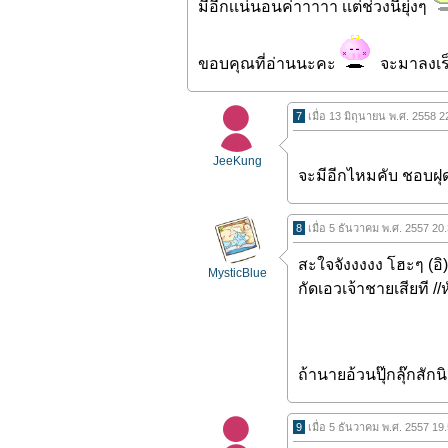
มีอีกเเน่นอนค่าาาาา เเต่ช่วงนี้ยุ่งๆ
ขอบคุณที่อ่านนะคะ
จะมาลงเร็
7
เมื่อ 13 มิถุนายน พ.ศ. 2558 
JeeKung
จะมีอีกไหมคับ ชอบฝ
8
เมื่อ 5 ธันวาคม พ.ศ. 2557 20
สะใจจังงงงง โฮะๆ (อิ
MysticBlue
กัดเอวเจ้าชายเสียที /
ถ้านายอ้วนปุ๊กลุ๊กสักน
9
เมื่อ 5 ธันวาคม พ.ศ. 2557 19