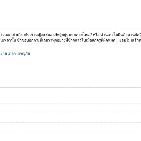
งราวบอกเล่าเกี่ยวกับเจ้าหญิงเเสนอาภัพผู้อยู่บนหอคอยไหม? หรือ ท่านเคยได้ยินตำนานอัศวิ
หล่านั้น ข้าขอบอกตรงนี้เลยว่าทุกอย่างที่ข้ากล่าวไปเมื่อสักครู่นี่ผิดหมด!!! ย่อมไม่มเจ
ิยาย
,
ตลก
,
ผจญภัย