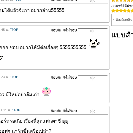
0
0
ภาษาที่ใช้น่าอ
ม่ได้แล้วจ้ะกา อยากอ่าน55555
* ต้องล็อกอิ
2.45 น.
^TOP
0
0
แบบส
ากกก ชอบ อยากให้มีต่อเรื่อยๆ 5555555555
0.23 น.
^TOP
0
0
ว มีใหม่อย่าลืมเก่า
11.11 น.
^TOP
0
0
ร์หรอเนี่ย เรื่องนี้สุดแฟนตาซี ฮุฮุ
รดูซอฟๆ น่ารักขึ้นหรือเปล่า?