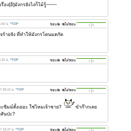
่อง[อิ]มังกรยังไงก็ไม้รู้~~~~
6.50 น.
^TOP
1
0
จร้ายจัง ที่ทำให้มังกรโดนมดกัด
6.32 น.
^TOP
1
0
57 09.15 น.
^TOP
1
0
ซิมม์ตั้งเยอะ ใช่ไหมเจ้าชาย?
ขำก๊ากเลย
จสันป่ะ?
57 18.37 น.
^TOP
1
0