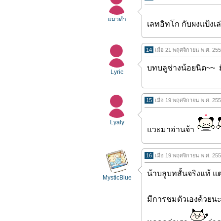
แมวดำ
เลทอิทโก กับผงแป้งเล่นม
14
เมื่อ 21 พฤศจิกายน พ.ศ. 25
บทบลูช่างน้อยนิด~~ 
Lyric
15
เมื่อ 19 พฤศจิกายน พ.ศ. 25
Lyaly
แวะมาอ่านจ้า
16
เมื่อ 19 พฤศจิกายน พ.ศ. 25
น้าบลูบทสั้นจริงแท้ แ
MysticBlue
มีการชมตัวเองด้วยน