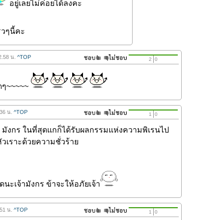
อยู่เลยไม่ค่อยได้ลงคะ
วๆนี้คะ
22.58 น.
^TOP
2
0
ุดๆ~~~~~
.36 น.
^TOP
1
0
) มังกร ในที่สุดแกก็ได้รับผลกรรมแห่งความพิเรนไป
/หัวเราะด้วยความชั่วร้าย
ิดนะเจ้ามังกร ข้าจะให้อภัยเจ้า
.51 น.
^TOP
1
0