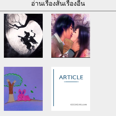
อ่านเรื่องสั้นเรื่องอื่น
Warning
: Use of undefined
Warning
: Use of undefined
constant article_topic -
constant article_topic -
assumed 'article_topic' (this
assumed 'article_topic' (this
will throw an Error in a future
will throw an Error in a future
version of PHP) in
version of PHP) in
/home/keedkean/domains/keedkean.com/public_html/include/article/sh
/home/keedkean/domains/keedkean.com/pub
on line
534
on line
534
สามีหลับเลยโดนน้องชาย
fallbaby
18+++