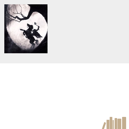
Warning
: Use of undefined
Warning
: Use of undefined
constant article_topic -
constant article_topic -
assumed 'article_topic' (this
assumed 'article_topic' (this
will throw an Error in a future
will throw an Error in a future
version of PHP) in
version of PHP) in
/home/keedkean/domains/keedkean.com/public_html/include/article/sh
/home/keedkean/domains/keedkean.com/pub
on line
534
on line
534
กระต่ายกับผลแอปเปิล
Call Girls in Gurgaon, Gurgaon
Call Girls
Warning
: Use of undefined
constant article_topic -
assumed 'article_topic' (this
will throw an Error in a future
version of PHP) in
/home/keedkean/domains/keedkean.com/public_html/include/article/sh
on line
534
ตื่นเต้นมาก 18+++