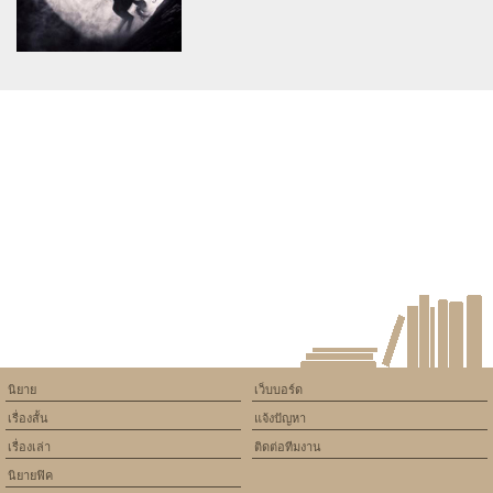
Blogsandarticleses
ฝรั่งผิวคล้ำ18+++
Warning
: Use of undefined
constant article_topic -
assumed 'article_topic' (this
will throw an Error in a future
version of PHP) in
/home/keedkean/domains/keedkean.com/public_html/include/article/sh
on line
534
สมสุขเพราะเพื่อนผัว18++++
นิยาย
เว็บบอร์ด
เรื่องสั้น
แจ้งปัญหา
เรื่องเล่า
ติดต่อทีมงาน
นิยายฟิค