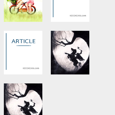
Warning
: Use of undefined
Warning
: Use of undefined
constant article_topic -
constant article_topic -
assumed 'article_topic' (this
assumed 'article_topic' (this
will throw an Error in a future
will throw an Error in a future
version of PHP) in
version of PHP) in
/home/keedkean/domains/keedkean.com/public_html/include/article/sh
/home/keedkean/domains/keedkean.com/pub
on line
534
on line
534
to as nicole upset that we had
It is worth mentioning that all
booked a marri
the props in the film are real.
Warning
: Use of undefined
Warning
: Use of undefined
constant article_topic -
constant article_topic -
assumed 'article_topic' (this
assumed 'article_topic' (this
will throw an Error in a future
will throw an Error in a future
version of PHP) in
version of PHP) in
/home/keedkean/domains/keedkean.com/public_html/include/article/sh
/home/keedkean/domains/keedkean.com/pub
on line
534
on line
534