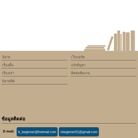
/home/keedkean/domains/keedkean.com/public_html/include/article/sh
on line
534
ลาฟลอร่ากับรักที่ไม่มีวันลืมของ
สาวชาวไทย
นิยาย
เว็บบอร์ด
เรื่องสั้น
แจ้งปัญหา
เรื่องเล่า
ติดต่อทีมงาน
นิยายฟิค
ข้อมูลติดต่อ
E-mail:
b_beginner@hotmail.com
xbeginner01@gmail.com