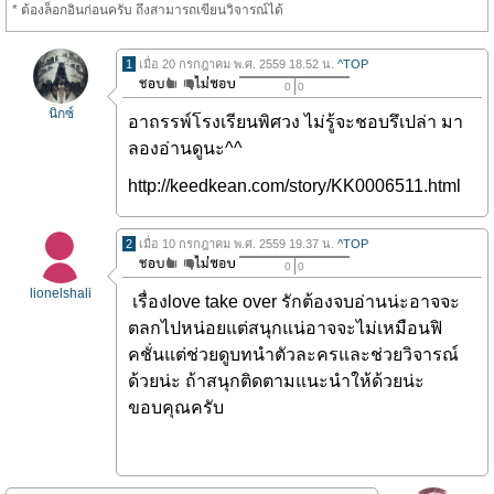
* ต้องล็อกอินก่อนครับ ถึงสามารถเขียนวิจารณ์ได้
1
เมื่อ 20 กรกฎาคม พ.ศ. 2559 18.52 น.
^TOP
0
0
นิกซ์
อาถรรพ์โรงเรียนพิศวง ไม่รู้จะชอบรึเปล่า มา
ลองอ่านดูนะ^^
http://keedkean.com/story/KK0006511.html
2
เมื่อ 10 กรกฎาคม พ.ศ. 2559 19.37 น.
^TOP
0
0
lionelshali
เรื่องlove take over รักต้องจบอ่านน่ะอาจจะ
ตลกไปหน่อยแต่สนุกแน่อาจจะไม่เหมือนฟิ
คชั่นแต่ช่วยดูบทนำตัวละครและช่วยวิจารณ์
ด้วยน่ะ ถ้าสนุกติดตามแนะนำให้ด้วยน่ะ
ขอบคุณครับ