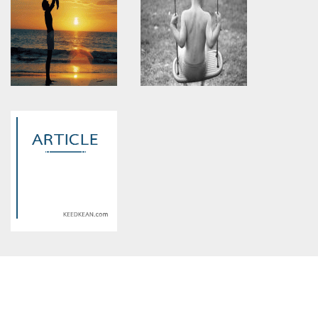
will throw an Error in a future
will throw an Error in a future
version of PHP) in
version of PHP) in
/home/keedkean/domains/keedkean.com/public_html/include/article/sh
/home/keedkean/domains/keedkean.com/pub
on line
534
on line
534
มุมมองของผม มุมมองของคุณ
ความทรงจำที่ไม่เปลี่ยนแปลง
หละ?
Warning
: Use of undefined
Warning
: Use of undefined
constant article_topic -
constant article_topic -
assumed 'article_topic' (this
assumed 'article_topic' (this
will throw an Error in a future
will throw an Error in a future
version of PHP) in
version of PHP) in
/home/keedkean/domains/keedkean.com/public_html/include/article/sh
/home/keedkean/domains/keedkean.com/pub
on line
534
on line
534
ความรักจากใจพ่อ
ความรู้สึกที่เดี่ยวดาย
Warning
: Use of undefined
constant article_topic -
assumed 'article_topic' (this
will throw an Error in a future
version of PHP) in