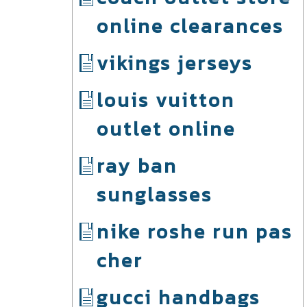
online clearances
vikings jerseys
louis vuitton
outlet online
ray ban
sunglasses
nike roshe run pas
cher
gucci handbags