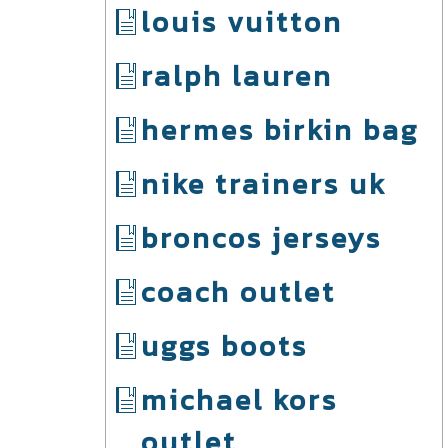
louis vuitton
ralph lauren
hermes birkin bag
nike trainers uk
broncos jerseys
coach outlet
uggs boots
michael kors
outlet