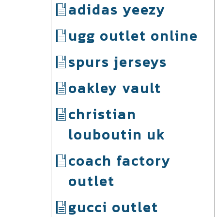
adidas yeezy
ugg outlet online
spurs jerseys
oakley vault
christian
louboutin uk
coach factory
outlet
gucci outlet