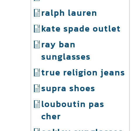
ralph lauren
kate spade outlet
ray ban
sunglasses
true religion jeans
supra shoes
louboutin pas
cher