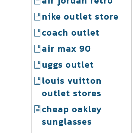
air jordan retro
nike outlet store
coach outlet
air max 90
uggs outlet
louis vuitton
outlet stores
cheap oakley
sunglasses