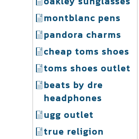
oakley sunglasses
montblanc pens
pandora charms
cheap toms shoes
toms shoes outlet
beats by dre
headphones
ugg outlet
true religion