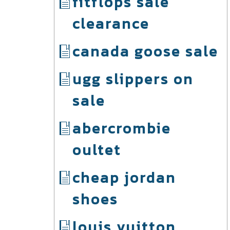
fitflops sale
clearance
canada goose sale
ugg slippers on
sale
abercrombie
oultet
cheap jordan
shoes
louis vuitton