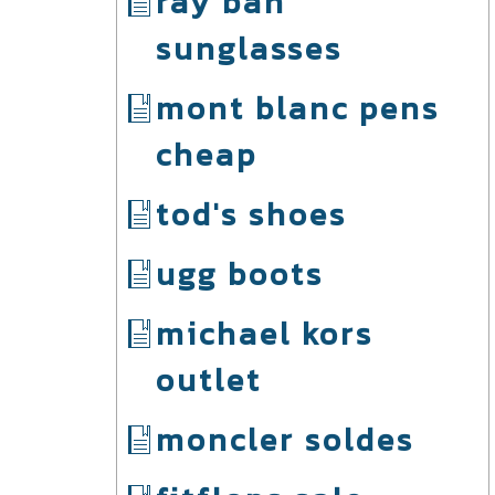
ray ban
sunglasses
mont blanc pens
cheap
tod's shoes
ugg boots
michael kors
outlet
moncler soldes