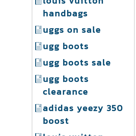
louis vuitton
handbags
uggs on sale
ugg boots
ugg boots sale
ugg boots
clearance
adidas yeezy 350
boost