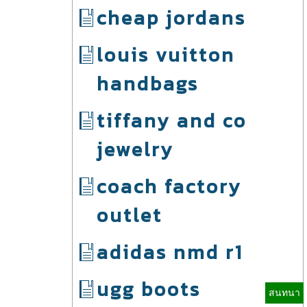
cheap jordans
louis vuitton
handbags
tiffany and co
jewelry
coach factory
outlet
adidas nmd r1
ugg boots
สนทนา