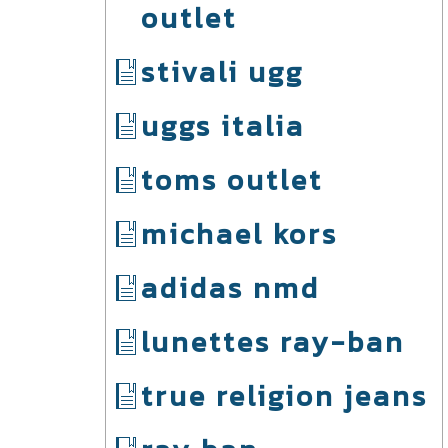
outlet
stivali ugg
uggs italia
toms outlet
michael kors
adidas nmd
lunettes ray-ban
true religion jeans