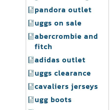
pandora outlet
uggs on sale
abercrombie and
fitch
adidas outlet
uggs clearance
cavaliers jerseys
ugg boots