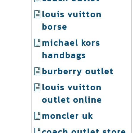
louis vuitton
borse
michael kors
handbags
burberry outlet
louis vuitton
outlet online
moncler uk
coach outlet store