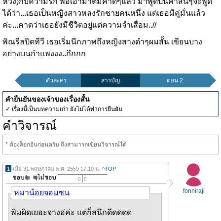
หวัง)กับความรัก พอเอามาติมคำดีๆแล้ว มาพูดัป็นคำสั้นๆจะพูด
ได้ว่า...เธอเป็นหญิงสาวหลงรักชายคนหนึ่ง แต่เธอมีคู่มั่นแล้ว
ค่ะ...คาดว่าเธอยังมีชีวิตอยู่แต่ความจำเสื่อม..//
พิณรีลปิดทีวี เธอเริ่มนึกภาพถึงหญิงสางดำๆผมสั้น เขียนบาง
อย่างบนกำแพงงง..กึกกก
ตัวละคร
สารบัญ
ตอน 2
คำยืนยันของเจ้าของเรื่องสั้น
✓ เรื่องนี้เป็นบทความเก่า ยังไม่ได้ทำการยืนยัน
คำวิจารณ์
* ต้องล็อกอินก่อนครับ ถึงสามารถเขียนวิจารณ์ได้
1
เมื่อ 31 พฤษภาคม พ.ศ. 2559 17.10 น.
^TOP
0
0
fonniraji
หมาน้อยจอมซน
พิมผิดเยอะจางอ่ค่ะ แต่ก็สนึกดีดดดด