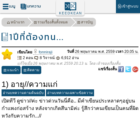
เมนู
บทความ
เข้าสู่ระบบ
KEEDKEAN
หน้าแรก
รวมเรื่องสั้นทั้งหมด
สารบัญ
1ปีที่ต้องทน...
วันที่
26 พฤษภาคม พ.ศ. 2559
เวลา
20.05 น.
เขียนโดย
fonniraji
-
2 ตอน
8 วิจารณ์
6,912 อ่าน
แก้ไขเมื่อ 26 พฤษภาคม พ.ศ. 2559 20.13 น. โดย เจ้าของเรื่องสั้น
แชร์เรื่องสั้น
แนะนำ
ติดตาม
1) อายุ//ความแก่
อ่านบทความตามต้นฉบับ
อ่านบทความเฉพาะข้อความ
เปิดทีวี ดูข่าว//ค่ะ ข่าวด่วนวันนี่คือ.. มีคำเขียนประหลาดๆอยู่บน
กำแพงก่อสร้าง หลังจากเกิดสึนามิค่ะ รู้สึกว่าคนเขียนเป็นคนที่ผิด
หวังกับความรัก...//