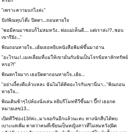
หรอก"
"เพราะความแก่ไงล่ะ"
ปัง!พิณทุบโต๊ะ ปิดตา...ถอนหายใจ
"พอมีคนมาชอบก็ไม่สมหวัง.. พ่อแม่เห็นดี.... แต่เราล่ะ!?..ชอบ
เขารึยัง..."
พิณถอนหายใจ...เฮ้ยเธอหยิบหนังสือพิมพ์ขึ้นมาอ่าน
"อะไรนะ!..เมลเลี่ยมที่แม่ให้เขามั่นกับฉันเป็นโจรข้อหาลักทรัพย์
หรอ?!"
พิณตกใจมาก เธอปิดตาถอนหายใจ..เฮ้ย...
"อย่างงี้คงดีแล้วแหละ ฉันไม่ได้คิดอะไรกับเขานี่นา..."พิณถอน
หายใจ...
พิณเดินช้าๆไปห้องนั่งเล่น หยิบรีโมททีวีขึ้นมา ปึ๊ก! เธอกด
หมายเลข13...
เปิดทีวีช่อง13//ค่ะ..มาเจอกันอีกแล้วนะคะ ทางนักสืบได้พบ
เบาะแสเพิ่ม คาดว่าคนที่เขียนเป็นหญิงสาวที่ไม่สมหวัง(ผิด