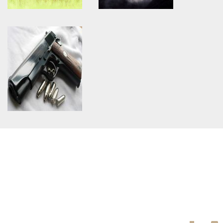
Warning
: Use of undefined
Warning
: Use of undefined
constant article_topic -
constant article_topic -
assumed 'article_topic' (this
assumed 'article_topic' (this
will throw an Error in a future
will throw an Error in a future
version of PHP) in
version of PHP) in
/home/keedkean/domains/keedkean.com/public_html/include/article/sh
/home/keedkean/domains/keedkean.com/pub
on line
534
on line
534
มิตรภาพ ความรัก ความทรงจำ
หลงกวี
Warning
: Use of undefined
constant article_topic -
assumed 'article_topic' (this
will throw an Error in a future
version of PHP) in
/home/keedkean/domains/keedkean.com/public_html/include/article/sh
on line
534
อชิรญาฯ