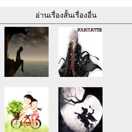
อ่านเรื่องสั้นเรื่องอื่น
Warning
: Use of undefined
Warning
: Use of undefined
constant article_topic -
constant article_topic -
assumed 'article_topic' (this
assumed 'article_topic' (this
will throw an Error in a future
will throw an Error in a future
version of PHP) in
version of PHP) in
/home/keedkean/domains/keedkean.com/public_html/include/article/sh
/home/keedkean/domains/keedkean.com/pub
on line
534
on line
534
ชีวิต กับ ความว่างเปล่า
เรื่องสั้น 18+