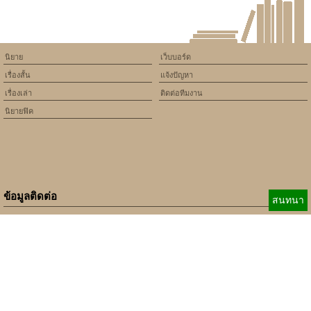
นิยาย
เว็บบอร์ด
เรื่องสั้น
แจ้งปัญหา
เรื่องเล่า
ติดต่อทีมงาน
นิยายฟิค
ข้อมูลติดต่อ
สนทนา
E-mail:
b_beginner@hotmail.com
xbeginner01@gmail.com
เบอร์ติดต่อ:
084-360-5931
Copyright © 2010 - 2018 Keedkean.com All rights reserved.
Developed by
xbeginner01