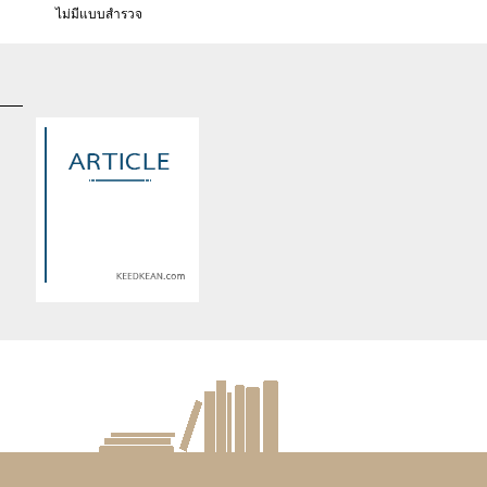
ไม่มีแบบสำรวจ
d
Warning
: Use of undefined
constant article_topic -
s
assumed 'article_topic' (this
re
will throw an Error in a future
version of PHP) in
lude/article/show.php
eedkean.com/public_html/include/article/show.php
/home/keedkean/domains/keedkean.com/public_html/include/article
on line
534