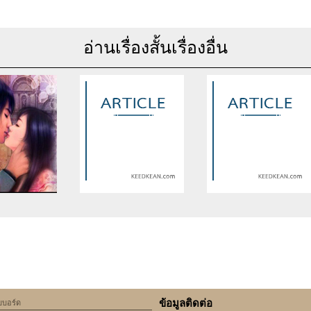
อ่านเรื่องสั้นเรื่องอื่น
se of undefined
Warning
: Use of undefined
Warning
: Use of undefine
rticle_topic -
constant article_topic -
constant article_topic -
cle_topic' (this
assumed 'article_topic' (this
assumed 'article_topic' (thi
Error in a future
will throw an Error in a future
will throw an Error in a futu
 of PHP) in
version of PHP) in
version of PHP) in
lic_html/include/article/show.php
an/domains/keedkean.com/public_html/include/article/show.php
/home/keedkean/domains/keedkean.com/public_html/inc
/home/keedkean/domains/k
ine
534
on line
534
on line
534
ข้อมูลติดต่อ
็บบอร์ด