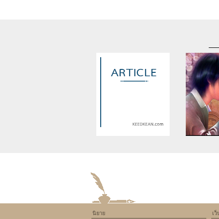
Warning
: Use of undefined
Warning
: U
constant article_topic -
constant a
assumed 'article_topic' (this
assumed 'arti
will throw an Error in a future
will throw an 
version of PHP) in
version
/home/keedkean/domains/keedkean.com/pub
/home/keedke
on line
534
on l
นิยาย
เว