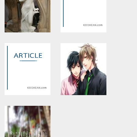
Warning
: Use of undefined
Warning
: Use of undefined
constant article_topic -
constant article_topic -
assumed 'article_topic' (this
assumed 'article_topic' (this
will throw an Error in a future
will throw an Error in a future
version of PHP) in
version of PHP) in
/home/keedkean/domains/keedkean.com/public_html/include/article/sh
/home/keedkean/domains/keedkean.com/pub
on line
534
on line
534
นิทานของช่างปั้น
กรรมตามสนอง
Warning
: Use of undefined
Warning
: Use of undefined
constant article_topic -
constant article_topic -
assumed 'article_topic' (this
assumed 'article_topic' (this
will throw an Error in a future
will throw an Error in a future
version of PHP) in
version of PHP) in
/home/keedkean/domains/keedkean.com/public_html/include/article/sh
/home/keedkean/domains/keedkean.com/pub