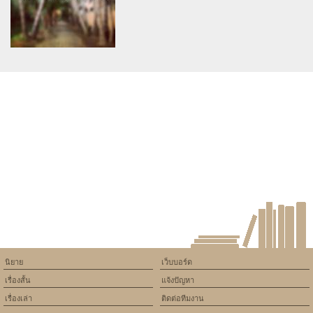
on line
534
on line
534
After class story
รักแรกแลกรัก
Warning
: Use of undefined
constant article_topic -
assumed 'article_topic' (this
will throw an Error in a future
version of PHP) in
/home/keedkean/domains/keedkean.com/public_html/include/article/sh
on line
534
นายสาดกับนางรวย
นิยาย
เว็บบอร์ด
เรื่องสั้น
แจ้งปัญหา
เรื่องเล่า
ติดต่อทีมงาน