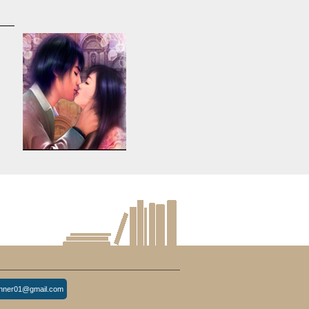
d
Warning
: Use of undefined
constant article_topic -
s
assumed 'article_topic' (this
re
will throw an Error in a future
version of PHP) in
lude/article/show.php
eedkean.com/public_html/include/article/show.php
/home/keedkean/domains/keedkean.com/public_html/include/article
on line
534
Search Engine
inner01@gmail.com