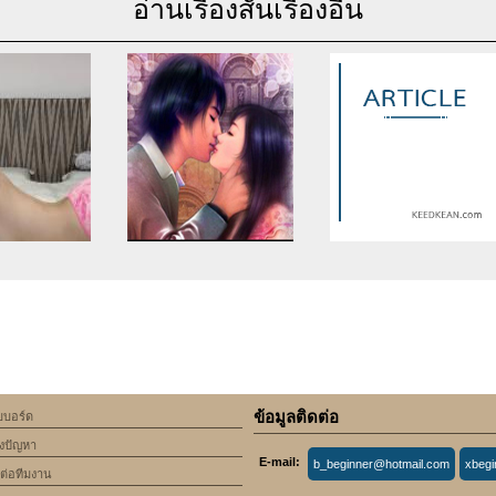
อ่านเรื่องสั้นเรื่องอื่น
se of undefined
Warning
: Use of undefined
Warning
: Use of undefine
rticle_topic -
constant article_topic -
constant article_topic -
cle_topic' (this
assumed 'article_topic' (this
assumed 'article_topic' (thi
Error in a future
will throw an Error in a future
will throw an Error in a futu
 of PHP) in
version of PHP) in
version of PHP) in
lic_html/include/article/show.php
an/domains/keedkean.com/public_html/include/article/show.php
/home/keedkean/domains/keedkean.com/public_html/inc
/home/keedkean/domains/k
ine
534
on line
534
on line
534
ข้อมูลติดต่อ
็บบอร์ด
apleasure
Digital Phone System For
สุขภาพดี
้งปัญหา
Small Businesses
E-mail:
b_beginner@hotmail.com
xbeg
ดต่อทีมงาน