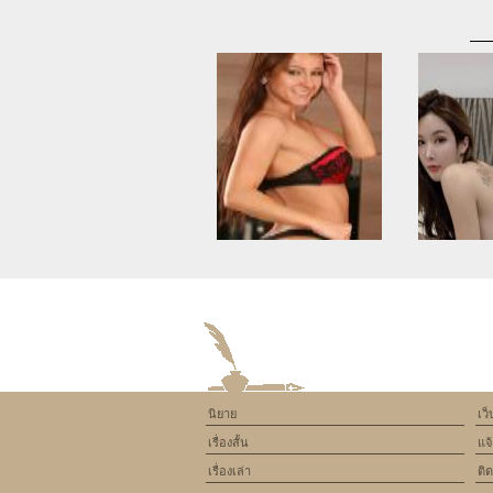
Warning
: Use of undefined
Warning
: U
constant article_topic -
constant a
assumed 'article_topic' (this
assumed 'arti
will throw an Error in a future
will throw an 
version of PHP) in
version
/home/keedkean/domains/keedkean.com/pub
/home/keedke
on line
534
on l
นิยาย
เว
Independent Escorts Pune Are
canad
เรื่องสั้น
แจ
Considered To Be Friendly
Enough To Perform
เรื่องเล่า
ติ