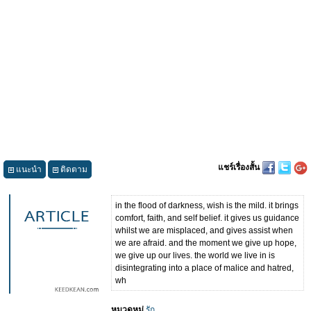
แชร์เรื่องสั้น
แนะนำ
ติดตาม
in the flood of darkness, wish is the mild. it brings
comfort, faith, and self belief. it gives us guidance
whilst we are misplaced, and gives assist when
we are afraid. and the moment we give up hope,
we give up our lives. the world we live in is
disintegrating into a place of malice and hatred,
wh
หมวดหมู่
รัก