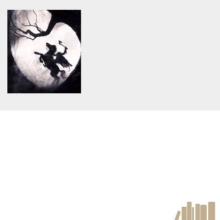
Warning
: Use of undefined
Warning
: Use of undefined
constant article_topic -
constant article_topic -
assumed 'article_topic' (this
assumed 'article_topic' (this
will throw an Error in a future
will throw an Error in a future
version of PHP) in
version of PHP) in
/home/keedkean/domains/keedkean.com/public_html/include/article/sh
/home/keedkean/domains/keedkean.com/pub
on line
534
on line
534
High Profile Independent
One Gold 88 - Online Live
Escorts Call Girls in Bangalore
Casino Slot Game | 918 Kiss
Malaysia
Warning
: Use of undefined
constant article_topic -
assumed 'article_topic' (this
will throw an Error in a future
version of PHP) in
/home/keedkean/domains/keedkean.com/public_html/include/article/sh
on line
534
following me