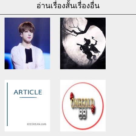
อ่านเรื่องสั้นเรื่องอื่น
Warning
: Use of undefined
Warning
: Use of undefined
constant article_topic -
constant article_topic -
assumed 'article_topic' (this
assumed 'article_topic' (this
will throw an Error in a future
will throw an Error in a future
version of PHP) in
version of PHP) in
/home/keedkean/domains/keedkean.com/public_html/include/article/sh
/home/keedkean/domains/keedkean.com/pub
on line
534
on line
534
จุดเริ่มต้นของความรัก
เรื่องเสียว เปิ้ลและเพื่อนที่รัก 18+