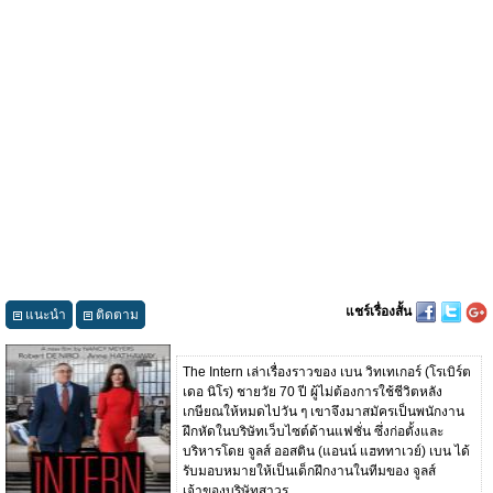
แชร์เรื่องสั้น
แนะนำ
ติดตาม
The Intern เล่าเรื่องราวของ เบน วิทเทเกอร์ (โรเบิร์ต
เดอ นิโร) ชายวัย 70 ปี ผู้ไม่ต้องการใช้ชีวิตหลัง
เกษียณให้หมดไปวัน ๆ เขาจึงมาสมัครเป็นพนักงาน
ฝึกหัดในบริษัทเว็บไซต์ด้านแฟชั่น ซึ่งก่อตั้งและ
บริหารโดย จูลส์ ออสติน (แอนน์ แฮททาเวย์) เบน ได้
รับมอบหมายให้เป็นเด็กฝึกงานในทีมของ จูลส์
เจ้าของบริษัทสาวรุ