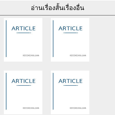
อ่านเรื่องสั้นเรื่องอื่น
Warning
: Use of undefined
Warning
: Use of undefined
constant article_topic -
constant article_topic -
assumed 'article_topic' (this
assumed 'article_topic' (this
will throw an Error in a future
will throw an Error in a future
version of PHP) in
version of PHP) in
/home/keedkean/domains/keedkean.com/public_html/include/article/sh
/home/keedkean/domains/keedkean.com/pub
on line
534
on line
534
รักนี้ยิ่งกว่านำตาล
นิยามของความรัก