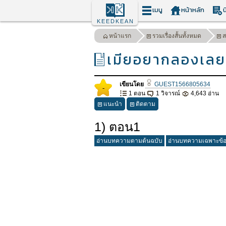
เมนู
หน้าหลัก
น
KEEDKEAN
หน้าแรก
รวมเรื่องสั้นทั้งหมด
ส
เมียอยากลองเลย
เขียนโดย
GUEST1566805634
-
1 ตอน
1 วิจารณ์
4,643 อ่าน
แนะนำ
ติดตาม
1) ตอน1
อ่านบทความตามต้นฉบับ
อ่านบทความเฉพาะข้