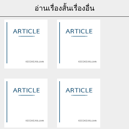
อ่านเรื่องสั้นเรื่องอื่น
Warning
: Use of undefined
Warning
: Use of undefined
constant article_topic -
constant article_topic -
assumed 'article_topic' (this
assumed 'article_topic' (this
will throw an Error in a future
will throw an Error in a future
version of PHP) in
version of PHP) in
/home/keedkean/domains/keedkean.com/public_html/include/article/sh
/home/keedkean/domains/keedkean.com/pub
on line
534
on line
534
PHPark: Revolutionizing
Inside the World of KG77: A
Online Fun with Boundless
Modern Digital Playground
Interactive Experiences