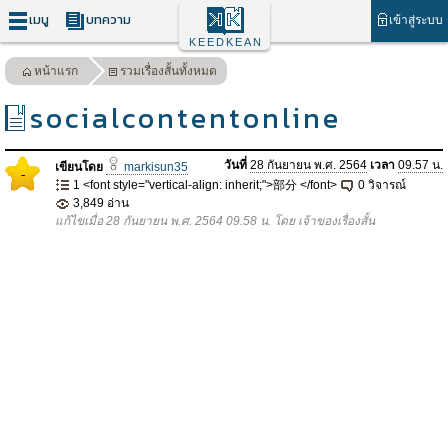
เมนู
บทความ
เข้าสู่ระบบ
KEEDKEAN
หน้าแรก
รวมเรื่องสั้นทั้งหมด
socialcontentonline
วันที่
28 กันยายน พ.ศ. 2564
เวลา
09.57 น.
เขียนโดย
markisun35
-
1 <font style="vertical-align: inherit;">部分 </font>
0 วิจารณ์
3,849 อ่าน
แก้ไขเมื่อ 28 กันยายน พ.ศ. 2564 09.58 น. โดย เจ้าของเรื่องสั้น