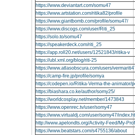
https://www.deviantart.com/somu47
https://www.artstation.com/ritika82/profile
https://www.giantbomb.com/profile/somu47/
https://www.discogs.com/user/Riti_25
https://solo.to/somu47
https://speakerdeck.com/riti_25
https://app.roll20.net/users/12521843/ritika-v
https://ubl.xml.org/blog/riti-25
https://www.atlasobscura.com/users/vermariti4
https://camp-fire.jp/profile/somya
https://codepen.io/Ritika-Verma-the-animato
https://biashara.co.ke/author/somy25/
https://worldcosplay.net/member/1473843
https://www.openrec.tv/user/somy47
https://www.virtualdj.com/user/somy47/index.h
http://www.apelondts.org/Activity-Feed/My-Pro
https://www.beatstars.com/s4755136/about