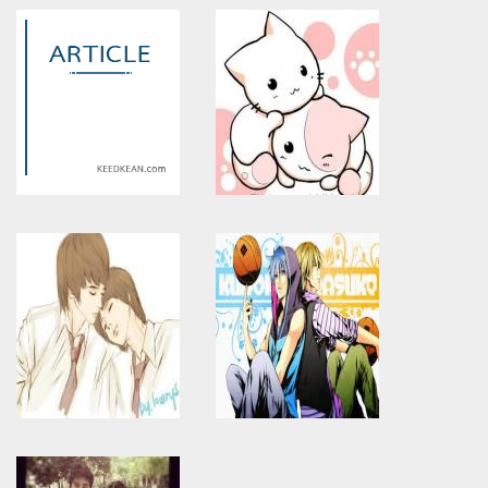
Warning
: Use of undefined
Warning
: Use of undefined
constant article_topic -
constant article_topic -
assumed 'article_topic' (this
assumed 'article_topic' (this
will throw an Error in a future
will throw an Error in a future
version of PHP) in
version of PHP) in
/home/keedkean/domains/keedkean.com/public_html/include/article/sh
/home/keedkean/domains/keedkean.com/pub
on line
534
on line
534
จันทร์หลงเงา...ตะวัน
แม้อยู่ไกลสักเพียงใด
Warning
: Use of undefined
Warning
: Use of undefined
constant article_topic -
constant article_topic -