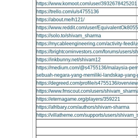
https://www.komoot.com/user/3932678425201
https://trello.com/u/s4755136
https://about.me/h121/
https://www.reddit.com/user/EquivalentOk8055
https://solo.to/shivam_sharma
https://mycableengineering.com/activity-feed/
https://brightcominvestors.com/forums/users/
https://inkbunny.net/shivam12
https://medium.com/@s4755136/malaysia-perm
sebuah-negara-yang-memiliki-landskap-yang
https://degreed.com/profile/s4755136/overview
https://www.fmscout.com/users/shivam_sharma
https://eternagame.org/players/359221
https://afribary.com/authors/shivam-sharma
https://villatheme.com/supports/users/shivam