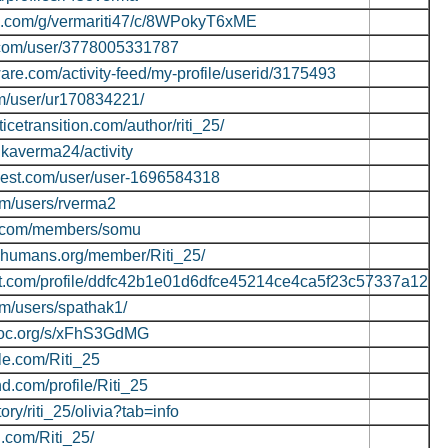
le.com/g/vermariti47/c/8WPokyT6xME
.com/user/3778005331787
are.com/activity-feed/my-profile/userid/3175493
m/user/ur170834221/
ticetransition.com/author/riti_25/
itikaverma24/activity
quest.com/user/user-1696584318
om/users/rverma2
m.com/members/somu
enhumans.org/member/Riti_25/
ght.com/profile/ddfc42b1e01d6dfce45214ce4ca5f23c57337a12
om/users/spathak1/
doc.org/s/xFhS3GdMG
le.com/Riti_25
d.com/profile/Riti_25
tory/riti_25/olivia?tab=info
.com/Riti_25/