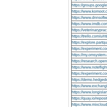
https://groups.goog
https://www.komoot
https://www.dnnsoftw
https://www.imdb.co
https://veterinaryprac
https://trello.com/u/r
https://explore.part
https://experiment.c
https://my.omsyste
https://research.op
https://www.notefli
https://experiment.c
https://demo.hedge
https://www.exchang
https://www.longislan
https://quay.io/reposi
https://www.mixcloud