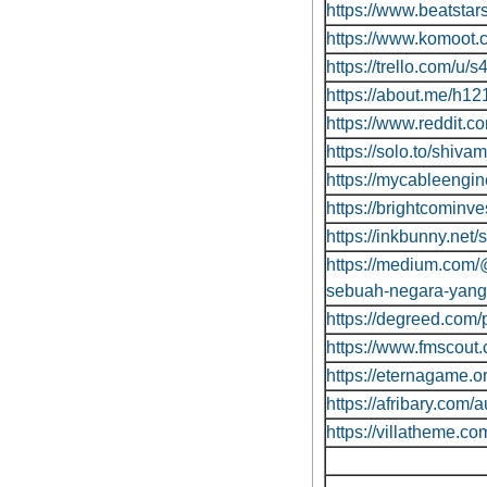
https://www.beatsta
https://www.komoot
https://trello.com/u/
https://about.me/h12
https://www.reddit.
https://solo.to/shiv
https://mycableengin
https://brightcomin
https://inkbunny.net
https://medium.com/
sebuah-negara-yang
https://degreed.com/
https://www.fmscout
https://eternagame.o
https://afribary.com
https://villatheme.c