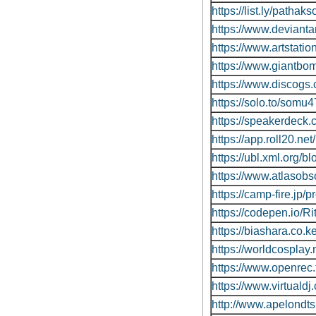
https://list.ly/patha
https://www.deviant
https://www.artstation
https://www.giantbo
https://www.discogs.
https://solo.to/somu4
https://speakerdeck.
https://app.roll20.ne
https://ubl.xml.org/blo
https://www.atlasobs
https://camp-fire.jp/p
https://codepen.io/
https://biashara.co.
https://worldcospla
https://www.openrec
https://www.virtuald
http://www.apelondts