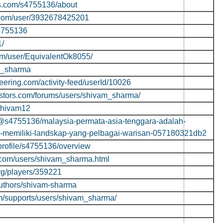
rs.com/s4755136/about
.com/user/3932678425201
s4755136
1/
com/user/EquivalentOk8055/
am_sharma
eering.com/activity-feed/userId/10026
vestors.com/forums/users/shivam_sharma/
/shivam12
@s4755136/malaysia-permata-asia-tenggara-adalah-
-memiliki-landskap-yang-pelbagai-warisan-057180321db2
profile/s4755136/overview
.com/users/shivam_sharma.html
rg/players/359221
/authors/shivam-sharma
om/supports/users/shivam_sharma/