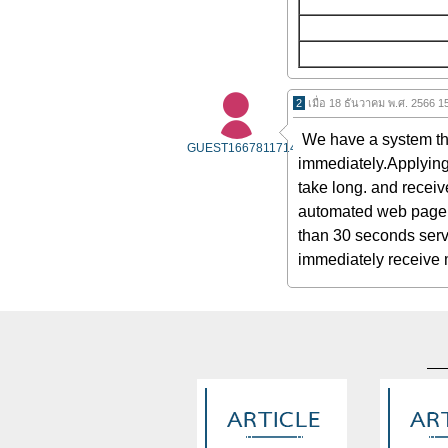
2
เมื่อ 18 ธันวาคม พ.ศ. 2566 1
We have a system th
GUEST1667811714
immediately.Applying w
take long. and recei
automated web page i
than 30 seconds ser
immediately receive 