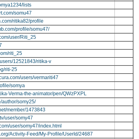
ksomya1234/lists
art.com/somu47
.com/ritika82/profile
mb.com/profile/somu47/
com/user/Riti_25
7
com/riti_25
t/users/12521843/ritika-v
g/riti-25
cura.com/users/vermariti47
rofile/somya
Ritika-Verma-the-animator/pen/QWzPXPL
ke/author/somy25/
y.net/member/1473843
.tv/user/somy47
j.com/user/somy47/index.html
.org/Activity-Feed/My-Profile/UserId/24687