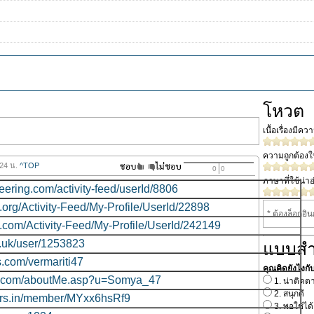
โหวต
เนื้อเรื่องมีค
ความถูกต้อง
.24 น.
^TOP
0
0
ภาษาที่ใช้น่าอ
eering.com/activity-feed/userId/8806
.org/Activity-Feed/My-Profile/UserId/22898
* ต้องล็อกอิ
.com/Activity-Feed/My-Profile/UserId/242149
g.uk/user/1253823
แบบส
s.com/vermariti47
คุณคิดยังไงกับเร
ink.com/aboutMe.asp?u=Somya_47
1. น่าติดต
2. สนุกดี
yers.in/member/MYxx6hsRf9
3. พอใช้ได้