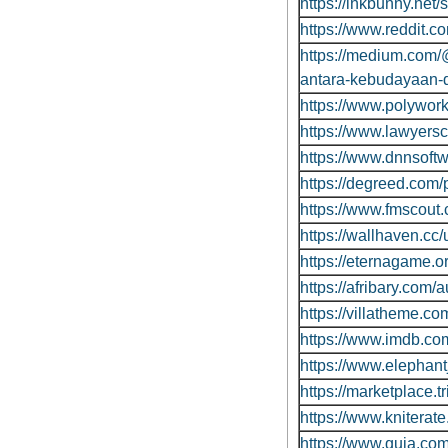
https://inkbunny.ne
https://www.reddit.
https://medium.com
antara-kebudayaan-
https://www.polywor
https://www.lawyers
https://www.dnnsoftw
https://degreed.com/p
https://www.fmscout.
https://wallhaven.cc/
https://eternagame.o
https://afribary.com/
https://villatheme.c
https://www.imdb.co
https://www.elephantj
https://marketplace.t
https://www.kniterat
https://www.quia.com