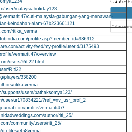
t/somya1234
4. ต้องปรับ
com/user/malaysiaholiday123
/@vermariti47/cuti-malaysia-gabungan-yang-menawan-
dan-keindahan-alam-67b223661121
* สามารถกรอ
k.com/ritika_verma
clubindia.com/profile.asp?member_id=986912
are.com/activity-feed/my-profile/userid/3175493
rofile/vermariti47/overview
com/users/Riti22.html
user/Riti22
rg/players/338200
authors/ritika-verma
om/supports/users/pathaksomya123/
m/user/ur170834221/?ref_=nv_usr_prof_2
ournal.com/profile/vermariti47/
rinidadweddings.com/author/riti_25/
e.com/community/users/riti_25/
/profiles/r458verma