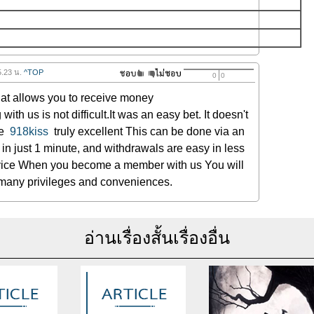
5.23 น.
^TOP
0
0
at allows you to receive money
ith us is not difficult.It was an easy bet. It doesn't
ve
918kiss
truly excellent This can be done via an
n just 1 minute, and withdrawals are easy in less
vice When you become a member with us You will
many privileges and conveniences.
อ่านเรื่องสั้นเรื่องอื่น