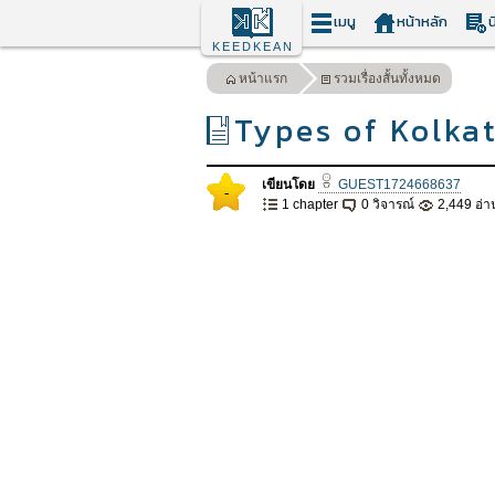
เมนู
หน้าหลัก
น
KEEDKEAN
หน้าแรก
รวมเรื่องสั้นทั้งหมด
Types of Kolka
เขียนโดย
GUEST1724668637
-
1 chapter
0 วิจารณ์
2,449 อ่า