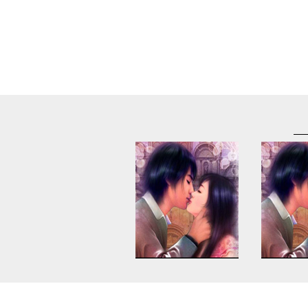
Warning
: Use of undefined
Warning
: U
constant article_topic -
constant a