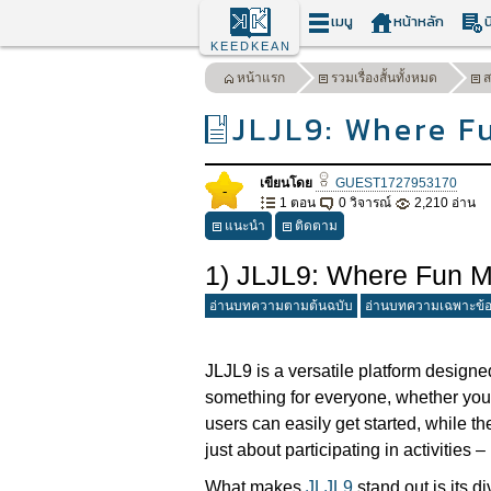
เมนู
หน้าหลัก
น
KEEDKEAN
หน้าแรก
รวมเรื่องสั้นทั้งหมด
ส
JLJL9: Where F
เขียนโดย
GUEST1727953170
-
1 ตอน
0 วิจารณ์
2,210 อ่าน
แนะนำ
ติดตาม
1) JLJL9: Where Fun 
อ่านบทความตามต้นฉบับ
อ่านบทความเฉพาะข้
JLJL9 is a versatile platform designed
something for everyone, whether you'r
users can easily get started, while t
just about participating in activities
What makes
JLJL9
stand out is its d