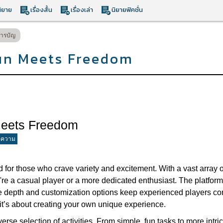
ิยาย
เรื่องสั้น
เรื่องเล่า
นิยายฟิคชั่น
ารบัญ
un Meets Freedom
Meets Freedom
อความ
 for those who crave variety and excitement. With a vast array of
e a casual player or a more dedicated enthusiast. The platform'
he depth and customization options keep experienced players com
 – it’s about creating your own unique experience.
iverse selection of activities. From simple, fun tasks to more intri