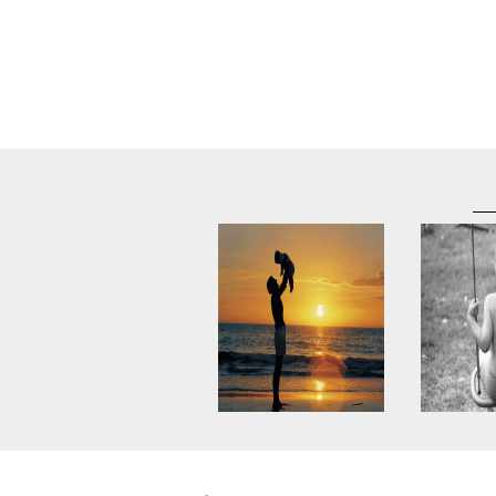
Warning
: Use of undefined
Warning
: U
constant article_topic -
constant a