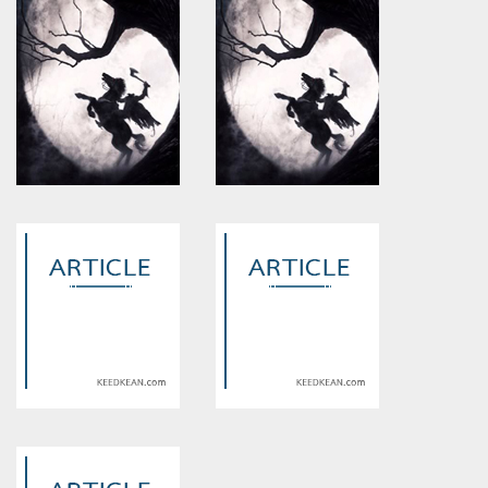
Warning
: Use of undefined
Warning
: Use of undefined
constant article_topic -
constant article_topic -
assumed 'article_topic' (this
assumed 'article_topic' (this
will throw an Error in a future
will throw an Error in a future
version of PHP) in
version of PHP) in
/home/keedkean/domains/keedkean.com/public_html/include/article/sh
/home/keedkean/domains/keedkean.com/pub
on line
534
on line
534
ชั้น3 ห้อง325
แม้กาลเวลา...
Warning
: Use of undefined
Warning
: Use of undefined
constant article_topic -
constant article_topic -