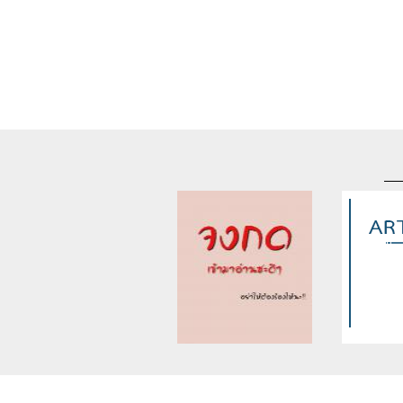
Warning
: Use of undefined
Warning
: U
constant article_topic -
constant a