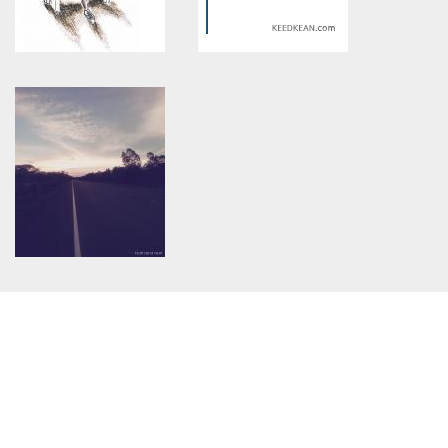
ฉันรักนายผู้ชาย2
ของชิ้นสุดท้ายจากพ่อ
Warning
: Use of undefined
Warning
: Use of undefined
constant article_topic -
constant article_topic -
assumed 'article_topic' (this
assumed 'article_topic' (this
will throw an Error in a future
will throw an Error in a future
version of PHP) in
version of PHP) in
/home/keedkean/domains/keedkean.com/public_html/include/article/sh
/home/keedkean/domains/keedkean.com/pub
on line
534
on line
534
วัย
'ลินิน'กับความลับหลังประตู
Warning
: Use of undefined
constant article_topic -
assumed 'article_topic' (this
will throw an Error in a future
version of PHP) in
/home/keedkean/domains/keedkean.com/public_html/include/article/sh
on line
534
คำถามที่รอคำตอบ