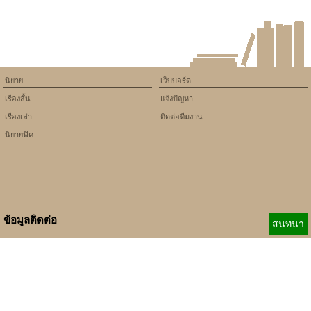
นิยาย
เว็บบอร์ด
เรื่องสั้น
แจ้งปัญหา
เรื่องเล่า
ติดต่อทีมงาน
นิยายฟิค
ข้อมูลติดต่อ
สนทนา
E-mail:
b_beginner@hotmail.com
xbeginner01@gmail.com
เบอร์ติดต่อ:
084-360-5931