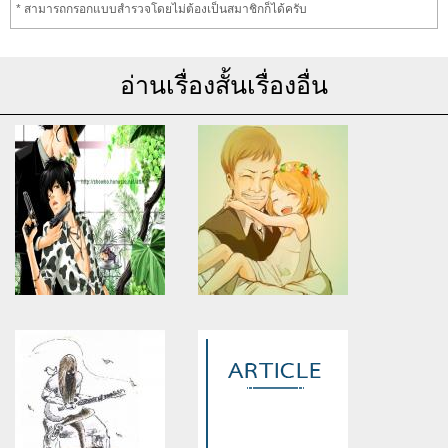
* สามารถกรอกแบบสำรวจโดยไม่ต้องเป็นสมาชิกก็ได้ครับ
อ่านเรื่องสั้นเรื่องอื่น
Warning
: Use of undefined
Warning
: Use of undefined
constant article_topic -
constant article_topic -
assumed 'article_topic' (this
assumed 'article_topic' (this
will throw an Error in a future
will throw an Error in a future
version of PHP) in
version of PHP) in
/home/keedkean/domains/keedkean.com/public_html/include/article/sh
/home/keedkean/domains/keedkean.com/pub
on line
534
on line
534