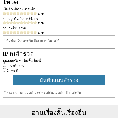
โหวต
เนื้อเรื่องมีความน่าสนใจ
0
/10
ความถูกต้องในการใช้ภาษา
0
/10
ภาษาที่ใช้น่าอ่าน
0
/10
* ต้องล็อกอินก่อนครับ ถึงสามารถโหวดได้
แบบสำรวจ
คุณคิดยังไงกับเรื่องสั้นเรื่องนี้
1. น่าติดตาม
2. สนุกดี
* สามารถกรอกแบบสำรวจโดยไม่ต้องเป็นสมาชิกก็ได้ครับ
อ่านเรื่องสั้นเรื่องอื่น