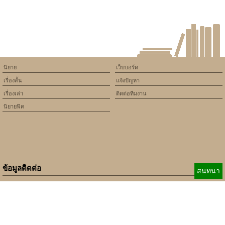
นิยาย
เว็บบอร์ด
เรื่องสั้น
แจ้งปัญหา
เรื่องเล่า
ติดต่อทีมงาน
นิยายฟิค
ข้อมูลติดต่อ
สนทนา
E-mail:
b_beginner@hotmail.com
xbeginner01@gmail.com
เบอร์ติดต่อ:
084-360-5931