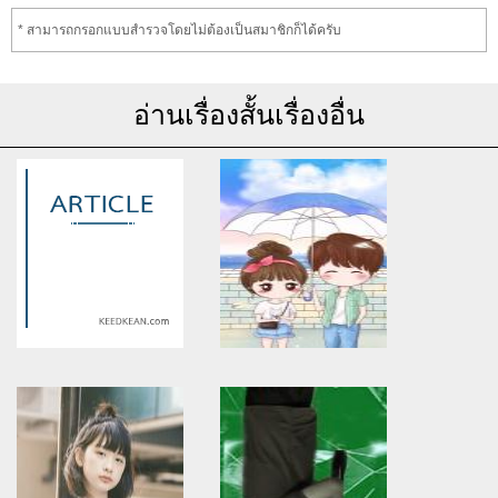
* สามารถกรอกแบบสำรวจโดยไม่ต้องเป็นสมาชิกก็ได้ครับ
อ่านเรื่องสั้นเรื่องอื่น
Warning
: Use of undefined
Warning
: Use of undefined
constant article_topic -
constant article_topic -
assumed 'article_topic' (this
assumed 'article_topic' (this
will throw an Error in a future
will throw an Error in a future
version of PHP) in
version of PHP) in
/home/keedkean/domains/keedkean.com/public_html/include/article/sh
/home/keedkean/domains/keedkean.com/pub