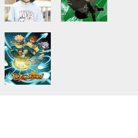
on line
534
on line
534
Logo Submission Of Norton
ความรู้สึกของหัวใจ
Created by Installnsetup.com
Warning
: Use of undefined
Warning
: Use of undefined
constant article_topic -
constant article_topic -
assumed 'article_topic' (this
assumed 'article_topic' (this
will throw an Error in a future
will throw an Error in a future
version of PHP) in
version of PHP) in
/home/keedkean/domains/keedkean.com/public_html/include/article/sh
/home/keedkean/domains/keedkean.com/pub
on line
534
on line
534
เจ้าของคำถามรอยยิ้ม
มีมุมหนึ่งมันเตือนสติ
Warning
: Use of undefined
constant article_topic -
assumed 'article_topic' (this
will throw an Error in a future
version of PHP) in
/home/keedkean/domains/keedkean.com/public_html/include/article/sh
on line
534
นักเตะแข้งสายฟ้า