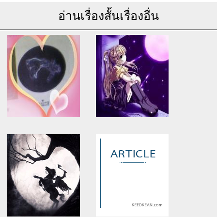
อ่านเรื่องสั้นเรื่องอื่น
Warning
: Use of undefined
Warning
: Use of undefined
constant article_topic -
constant article_topic -
assumed 'article_topic' (this
assumed 'article_topic' (this
will throw an Error in a future
will throw an Error in a future
version of PHP) in
version of PHP) in
/home/keedkean/domains/keedkean.com/public_html/include/article/sh
/home/keedkean/domains/keedkean.com/pub
on line
534
on line
534
สิ่งที่เขาสิ่งว่าเซลล์
ปลายฝัน