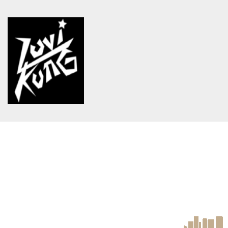
Warning
: Use of undefined
Warning
: Use of undefined
constant article_topic -
constant article_topic -
assumed 'article_topic' (this
assumed 'article_topic' (this
will throw an Error in a future
will throw an Error in a future
version of PHP) in
version of PHP) in
/home/keedkean/domains/keedkean.com/public_html/include/article/sh
/home/keedkean/domains/keedkean.com/pub
on line
534
on line
534
คำพิพาทษาของซาตาน
ผลลัพท์ของการตามฝัน...
Warning
: Use of undefined
constant article_topic -
assumed 'article_topic' (this
will throw an Error in a future
version of PHP) in
/home/keedkean/domains/keedkean.com/public_html/include/article/sh
on line
534
เรื่องวุ่นๆกับวัยรุ่น