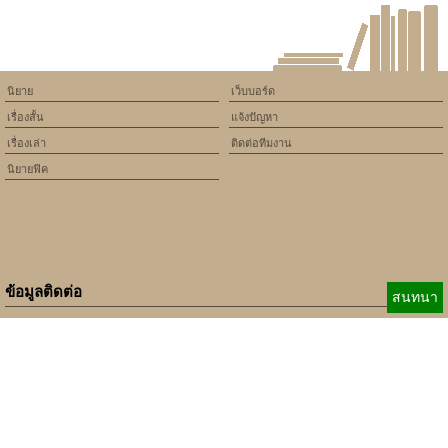
ริมเจ้าพระยายั
นิยาย
เว็บบอร์ด
เรื่องสั้น
แจ้งปัญหา
เรื่องเล่า
ติดต่อทีมงาน
นิยายฟิค
ข้อมูลติดต่อ
สนทนา
E-mail:
b_beginner@hotmail.com
xbeginner01@gmail.com
เบอร์ติดต่อ:
084-360-5931
Copyright © 2010 - 2018 Keedkean.com All rights reserved.