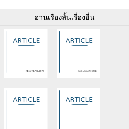
อ่านเรื่องสั้นเรื่องอื่น
Warning
: Use of undefined
Warning
: Use of undefined
constant article_topic -
constant article_topic -
assumed 'article_topic' (this
assumed 'article_topic' (this
will throw an Error in a future
will throw an Error in a future
version of PHP) in
version of PHP) in
/home/keedkean/domains/keedkean.com/public_html/include/article/sh
/home/keedkean/domains/keedkean.com/pub
on line
534
on line
534
เจาะลึกเที่ยวระยอง 2026: คู่มือ
เจาะลึกพัทยา 2026: คู่มือ